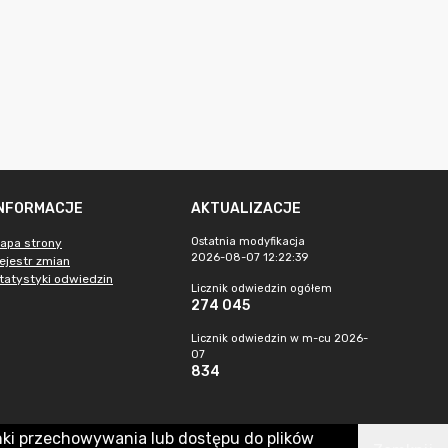
INFORMACJE
AKTUALIZACJE
Ostatnia modyfikacja
apa strony
2026-08-07 12:22:39
ejestr zmian
tatystyki odwiedzin
Licznik odwiedzin ogółem
274 045
Licznik odwiedzin w m-cu 2026-
07
834
nki przechowywania lub dostępu do plików