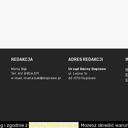
REDAKCJA
ADRES REDAKCJI
Maria Bąk
Urząd Gminy Dopiewo
M
Tel. 61/ 8906 371
ul. Leśna 1c
R
e-mail:
maria.bak@dopiewo.pl
62-070 Dopiewo
S
ug i zgodnie z
Polityką Plików Cookies
. Możesz określić waru