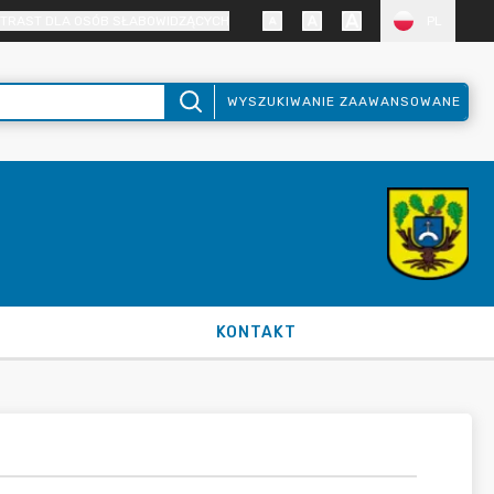
TRAST DLA OSÓB SŁABOWIDZĄCYCH
PL
WYSZUKIWANIE ZAAWANSOWANE
KONTAKT