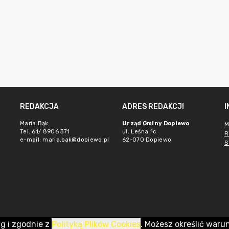
REDAKCJA
ADRES REDAKCJI
Maria Bąk
Urząd Gminy Dopiewo
M
Tel. 61/ 8906 371
ul. Leśna 1c
R
e-mail:
maria.bak@dopiewo.pl
62-070 Dopiewo
S
ug i zgodnie z
Polityką Plików Cookies
. Możesz określić waru