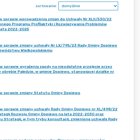
sortowanie:
w sprawie wprowadzenia zmian do Uchwały Nr XLII/530/22
nnego Programu Profilaktyki i Rozwiązywania Problemów
 lata 2022-2025
 w sprawie zmiany uchwały Nr LX/795/23 Rady Gminy Dopiewo
ojewództwu Wielkopolskiemu
 sprawie wyrażenia zgody na nieodpłatne przejęcie przez
brębie Palędzie, w gminie Dopiewo, stanowiącej działkę nr
 w sprawie zmiany Statutu Gminy Dopiewo
 w sprawie zmiany uchwały Rady Gminy Dopiewo nr XL/498/22
trategii Rozwoju Gminy Dopiewo na lata 2022-2030 oraz
 Strategii, w tym trybu konsultacji, zmienioną uchwałą Rady