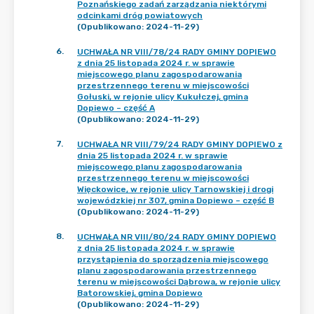
Poznańskiego zadań zarządzania niektórymi
odcinkami dróg powiatowych
(Opublikowano: 2024-11-29)
6
.
UCHWAŁA NR VIII/78/24 RADY GMINY DOPIEWO
z dnia 25 listopada 2024 r. w sprawie
miejscowego planu zagospodarowania
przestrzennego terenu w miejscowości
Gołuski, w rejonie ulicy Kukułczej, gmina
Dopiewo – część A
(Opublikowano: 2024-11-29)
7
.
UCHWAŁA NR VIII/79/24 RADY GMINY DOPIEWO z
dnia 25 listopada 2024 r. w sprawie
miejscowego planu zagospodarowania
przestrzennego terenu w miejscowości
Więckowice, w rejonie ulicy Tarnowskiej i drogi
wojewódzkiej nr 307, gmina Dopiewo – część B
(Opublikowano: 2024-11-29)
8
.
UCHWAŁA NR VIII/80/24 RADY GMINY DOPIEWO
z dnia 25 listopada 2024 r. w sprawie
przystąpienia do sporządzenia miejscowego
planu zagospodarowania przestrzennego
terenu w miejscowości Dąbrowa, w rejonie ulicy
Batorowskiej, gmina Dopiewo
(Opublikowano: 2024-11-29)