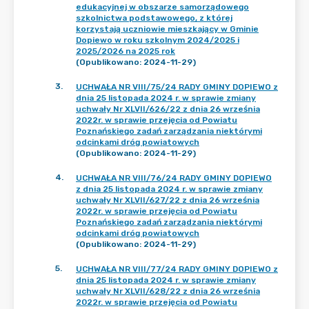
edukacyjnej w obszarze samorządowego
szkolnictwa podstawowego, z której
korzystają uczniowie mieszkający w Gminie
Dopiewo w roku szkolnym 2024/2025 i
2025/2026 na 2025 rok
(Opublikowano: 2024-11-29)
3
.
UCHWAŁA NR VIII/75/24 RADY GMINY DOPIEWO z
dnia 25 listopada 2024 r. w sprawie zmiany
uchwały Nr XLVII/626/22 z dnia 26 września
2022r. w sprawie przejęcia od Powiatu
Poznańskiego zadań zarządzania niektórymi
odcinkami dróg powiatowych
(Opublikowano: 2024-11-29)
4
.
UCHWAŁA NR VIII/76/24 RADY GMINY DOPIEWO
z dnia 25 listopada 2024 r. w sprawie zmiany
uchwały Nr XLVII/627/22 z dnia 26 września
2022r. w sprawie przejęcia od Powiatu
Poznańskiego zadań zarządzania niektórymi
odcinkami dróg powiatowych
(Opublikowano: 2024-11-29)
5
.
UCHWAŁA NR VIII/77/24 RADY GMINY DOPIEWO z
dnia 25 listopada 2024 r. w sprawie zmiany
uchwały Nr XLVII/628/22 z dnia 26 września
2022r. w sprawie przejęcia od Powiatu