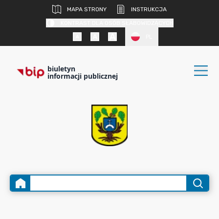
MAPA STRONY
INSTRUKCJA
KONTRAST DLA OSÓB SŁABOWIDZĄCYCH
PL
biuletyn
informacji publicznej