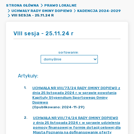
STRONA GŁÓWNA
PRAWO LOKALNE
UCHWAŁY RADY GMINY DOPIEWO
KADENCJA 2024-2029
VIII SESJA - 25.11.24 R
VIII sesja - 25.11.24 r
sortowanie:
Artykuły
:
1
.
UCHWAŁA NR VIII/73/24 RADY GMINY DOPIEWO z
dnia 25 listopada 2024 r. w sprawie powołania
Kapituły Stypendium Sportowego Gminy
Dopiewo
(Opublikowano: 2024-11-29)
2
.
UCHWAŁA NR VIII/74/24 RADY GMINY DOPIEWO
z dnia 25 listopada 2024 r. w sprawie udzielenia
pomocy finansowej w formie dotacji celowej dla
Miasta Poznania na dofinansowanie oferty