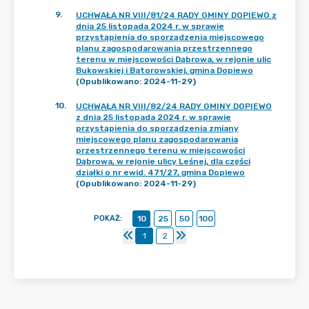
9
.
UCHWAŁA NR VIII/81/24 RADY GMINY DOPIEWO z
dnia 25 listopada 2024 r. w sprawie
przystąpienia do sporządzenia miejscowego
planu zagospodarowania przestrzennego
terenu w miejscowości Dąbrowa, w rejonie ulic
Bukowskiej i Batorowskiej, gmina Dopiewo
(Opublikowano: 2024-11-29)
10
.
UCHWAŁA NR VIII/82/24 RADY GMINY DOPIEWO
z dnia 25 listopada 2024 r. w sprawie
przystąpienia do sporządzenia zmiany
miejscowego planu zagospodarowania
przestrzennego terenu w miejscowości
Dąbrowa, w rejonie ulicy Leśnej, dla części
działki o nr ewid. 471/27, gmina Dopiewo
(Opublikowano: 2024-11-29)
POKAŻ
:
10
25
50
100
1
2