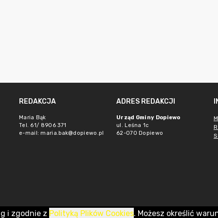
REDAKCJA
ADRES REDAKCJI
Maria Bąk
Urząd Gminy Dopiewo
M
Tel. 61/ 8906 371
ul. Leśna 1c
R
e-mail:
maria.bak@dopiewo.pl
62-070 Dopiewo
S
ug i zgodnie z
Polityką Plików Cookies
. Możesz określić waru