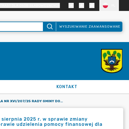
TRAST DLA OSÓB SŁABOWIDZĄCYCH
PL
WYSZUKIWANIE ZAAWANSOWANE
KONTAKT
UCHWAŁA NR XVI/207/25 RADY GMINY DOPIEWO Z DNIA 25 SIERPNIA 2025 R. W SPRAWIE ZMIANY UCHWAŁY NR XXXIV/436/21 Z DNIA 27 WRZEŚNIA 2021R. W SPRAWIE UDZIELENIA POMOCY FINANSOWEJ DLA POWIATU POZNAŃSKIEGO
ierpnia 2025 r. w sprawie zmiany
prawie udzielenia pomocy finansowej dla