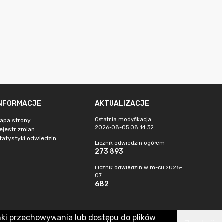
INFORMACJE
AKTUALIZACJE
Ostatnia modyfikacja
apa strony
2026-08-05 08:14:32
ejestr zmian
tatystyki odwiedzin
Licznik odwiedzin ogółem
273 893
Licznik odwiedzin w m-cu 2026-
07
682
nki przechowywania lub dostępu do plików