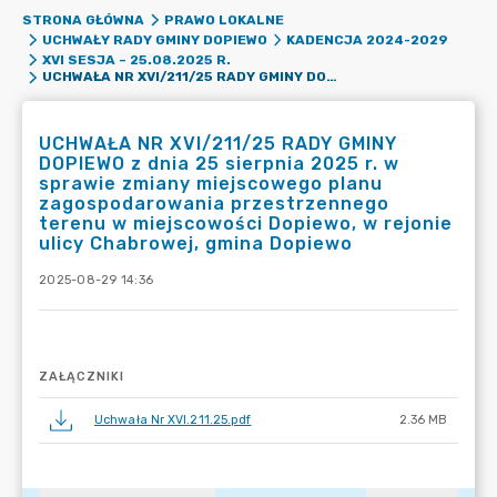
STRONA GŁÓWNA
PRAWO LOKALNE
UCHWAŁY RADY GMINY DOPIEWO
KADENCJA 2024-2029
XVI SESJA – 25.08.2025 R.
UCHWAŁA NR XVI/211/25 RADY GMINY DOPIEWO Z DNIA 25 SIERPNIA 2025 R. W SPRAWIE ZMIANY MIEJSCOWEGO PLANU ZAGOSPODAROWANIA PRZESTRZENNEGO TERENU W MIEJSCOWOŚCI DOPIEWO, W REJONIE ULICY CHABROWEJ, GMINA DOPIEWO
UCHWAŁA NR XVI/211/25 RADY GMINY
DOPIEWO z dnia 25 sierpnia 2025 r. w
sprawie zmiany miejscowego planu
zagospodarowania przestrzennego
terenu w miejscowości Dopiewo, w rejonie
ulicy Chabrowej, gmina Dopiewo
2025-08-29 14:36
ZAŁĄCZNIKI
Uchwała Nr XVI.211.25.pdf
2.36 MB