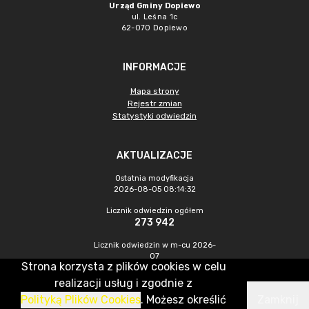
Urząd Gminy Dopiewo
ul. Leśna 1c
62-070 Dopiewo
INFORMACJE
Mapa strony
Rejestr zmian
Statystyki odwiedzin
AKTUALIZACJE
Ostatnia modyfikacja
2026-08-05 08:14:32
Licznik odwiedzin ogółem
273 942
Licznik odwiedzin w m-cu 2026-
07
Strona korzysta z plików cookies w celu
731
realizacji usług i zgodnie z
Polityką Plików Cookies
. Możesz określić
Zamknij
CMS & Hosting: Nefeni Sp. z o.o.