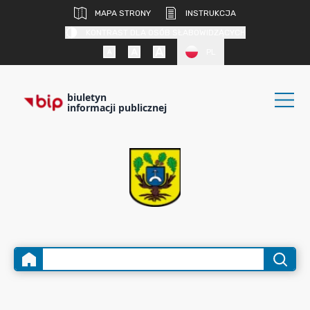
MAPA STRONY
INSTRUKCJA
KONTRAST DLA OSÓB SŁABOWIDZĄCYCH
PL
biuletyn
informacji publicznej