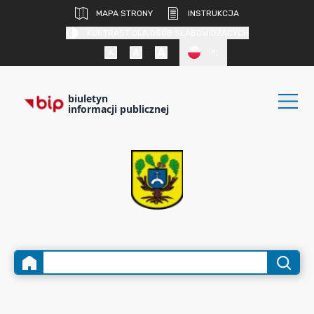
MAPA STRONY
INSTRUKCJA
KONTRAST DLA OSÓB SŁABOWIDZĄCYCH
PL
biuletyn
informacji publicznej