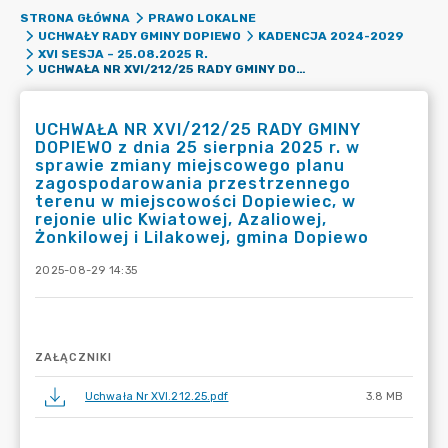
STRONA GŁÓWNA
PRAWO LOKALNE
UCHWAŁY RADY GMINY DOPIEWO
KADENCJA 2024-2029
XVI SESJA – 25.08.2025 R.
UCHWAŁA NR XVI/212/25 RADY GMINY DOPIEWO Z DNIA 25 SIERPNIA 2025 R. W SPRAWIE ZMIANY MIEJSCOWEGO PLANU ZAGOSPODAROWANIA PRZESTRZENNEGO TERENU W MIEJSCOWOŚCI DOPIEWIEC, W REJONIE ULIC KWIATOWEJ, AZALIOWEJ, ŻONKILOWEJ I LILAKOWEJ, GMINA DOPIEWO
UCHWAŁA NR XVI/212/25 RADY GMINY
DOPIEWO z dnia 25 sierpnia 2025 r. w
sprawie zmiany miejscowego planu
zagospodarowania przestrzennego
terenu w miejscowości Dopiewiec, w
rejonie ulic Kwiatowej, Azaliowej,
Żonkilowej i Lilakowej, gmina Dopiewo
2025-08-29 14:35
ZAŁĄCZNIKI
Uchwała Nr XVI.212.25.pdf
3.8 MB