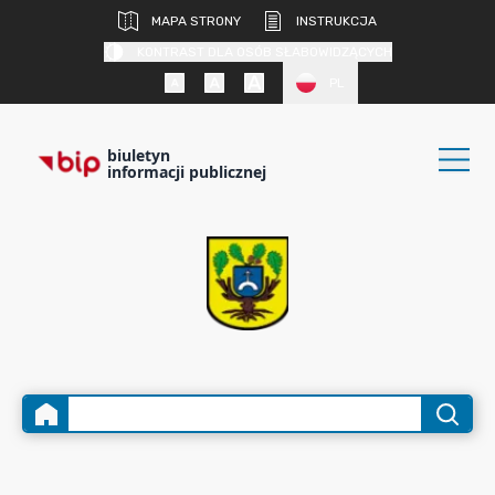
MAPA STRONY
INSTRUKCJA
KONTRAST DLA OSÓB SŁABOWIDZĄCYCH
PL
biuletyn
informacji publicznej