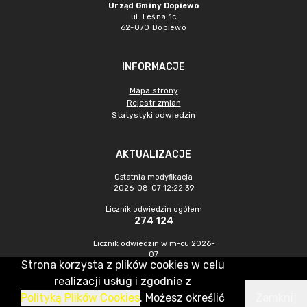
Urząd Gminy Dopiewo
ul. Leśna 1c
62-070 Dopiewo
INFORMACJE
Mapa strony
Rejestr zmian
Statystyki odwiedzin
AKTUALIZACJE
Ostatnia modyfikacja
2026-08-07 12:22:39
Licznik odwiedzin ogółem
274 124
Licznik odwiedzin w m-cu 2026-
07
Strona korzysta z plików cookies w celu
913
realizacji usług i zgodnie z
Polityką Plików Cookies
. Możesz określić
Zamknij
CMS & Hosting: Nefeni Sp. z o.o.