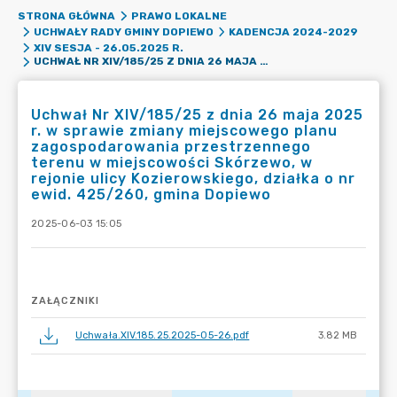
STRONA GŁÓWNA
PRAWO LOKALNE
UCHWAŁY RADY GMINY DOPIEWO
KADENCJA 2024-2029
XIV SESJA - 26.05.2025 R.
UCHWAŁ NR XIV/185/25 Z DNIA 26 MAJA 2025 R. W SPRAWIE ZMIANY MIEJSCOWEGO PLANU ZAGOSPODAROWANIA PRZESTRZENNEGO TERENU W MIEJSCOWOŚCI SKÓRZEWO, W REJONIE ULICY KOZIEROWSKIEGO, DZIAŁKA O NR EWID. 425/260, GMINA DOPIEWO
Uchwał Nr XIV/185/25 z dnia 26 maja 2025
r. w sprawie zmiany miejscowego planu
zagospodarowania przestrzennego
terenu w miejscowości Skórzewo, w
rejonie ulicy Kozierowskiego, działka o nr
ewid. 425/260, gmina Dopiewo
2025-06-03 15:05
ZAŁĄCZNIKI
Uchwała.XIV.185.25.2025-05-26.pdf
3.82 MB