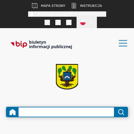
MAPA STRONY
INSTRUKCJA
KONTRAST DLA OSÓB SŁABOWIDZĄCYCH
PL
biuletyn
informacji publicznej