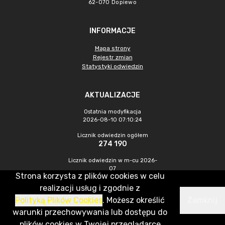
62-070 Dopiewo
INFORMACJE
Mapa strony
Rejestr zmian
Statystyki odwiedzin
AKTUALIZACJE
Ostatnia modyfikacja
2026-08-10 07:10:24
Licznik odwiedzin ogółem
274 190
Licznik odwiedzin w m-cu 2026-
07
Strona korzysta z plików cookies w celu
979
realizacji usług i zgodnie z
Polityką Plików Cookies
. Możesz określić
Zamknij
CMS & Hosting: Nefeni Sp. z o.o.
warunki przechowywania lub dostępu do
plików cookies w Twojej przeglądarce