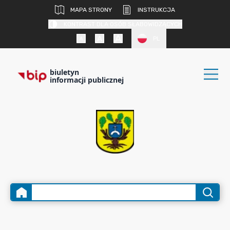
MAPA STRONY
INSTRUKCJA
KONTRAST DLA OSÓB SŁABOWIDZĄCYCH
PL
biuletyn
informacji publicznej