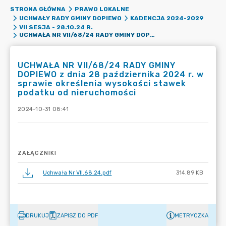
STRONA GŁÓWNA
PRAWO LOKALNE
UCHWAŁY RADY GMINY DOPIEWO
KADENCJA 2024-2029
VII SESJA - 28.10.24 R.
UCHWAŁA NR VII/68/24 RADY GMINY DOPIEWO Z DNIA 28 PAŹDZIERNIKA 2024 R. W SPRAWIE OKREŚLENIA WYSOKOŚCI STAWEK PODATKU OD NIERUCHOMOŚCI
UCHWAŁA NR VII/68/24 RADY GMINY
DOPIEWO z dnia 28 października 2024 r. w
sprawie określenia wysokości stawek
podatku od nieruchomości
2024-10-31 08:41
ZAŁĄCZNIKI
Uchwała Nr VII.68.24.pdf
314.89 KB
DRUKUJ
ZAPISZ DO PDF
METRYCZKA