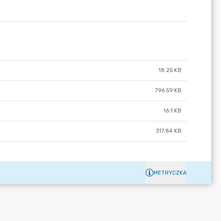
18.25 KB
796.59 KB
16.1 KB
317.84 KB
METRYCZKA