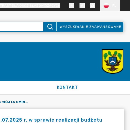
TRAST DLA OSÓB SŁABOWIDZĄCYCH
PL
WYSZUKIWANIE ZAAWANSOWANE
KONTAKT
ZARZĄDZENIE NR 217/2025 WÓJTA GMINY DOPIEWO Z DNIA 16.07.2025 R. W SPRAWIE REALIZACJI BUDŻETU OBYWATELSKIEGO GMINY DOPIEWO NA ROK 2026
07.2025 r. w sprawie realizacji budżetu