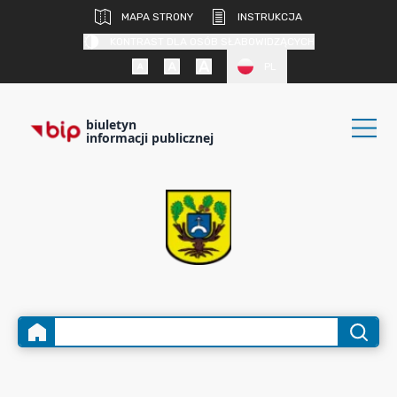
MAPA STRONY
INSTRUKCJA
KONTRAST DLA OSÓB SŁABOWIDZĄCYCH
PL
biuletyn
informacji publicznej