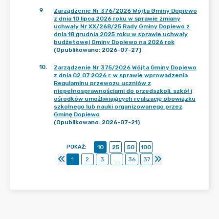
9
.
Zarządzenie Nr 376/2026 Wójta Gminy Dopiewo
z dnia 10 lipca 2026 roku w sprawie zmiany
uchwały Nr XX/268/25 Rady Gminy Dopiewo z
dnia 18 grudnia 2025 roku w sprawie uchwały
budżetowej Gminy Dopiewo na 2026 rok
(Opublikowano: 2026-07-27)
10
.
Zarządzenie Nr 375/2026 Wójta Gminy Dopiewo
z dnia 02.07.2026 r. w sprawie wprowadzenia
Regulaminu przewozu uczniów z
niepełnosprawnościami do przedszkoli, szkół i
ośrodków umożliwiających realizację obowiązku
szkolnego lub nauki organizowanego przez
Gminę Dopiewo
(Opublikowano: 2026-07-21)
POKAŻ
:
10
25
50
100
1
2
3
...
36
37