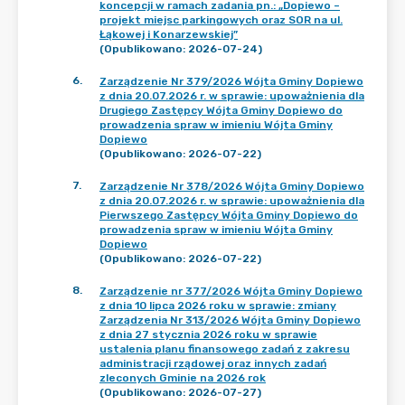
koncepcji w ramach zadania pn.: „Dopiewo –
projekt miejsc parkingowych oraz SOR na ul.
Łąkowej i Konarzewskiej”
(Opublikowano: 2026-07-24)
6
.
Zarządzenie Nr 379/2026 Wójta Gminy Dopiewo
z dnia 20.07.2026 r. w sprawie: upoważnienia dla
Drugiego Zastępcy Wójta Gminy Dopiewo do
prowadzenia spraw w imieniu Wójta Gminy
Dopiewo
(Opublikowano: 2026-07-22)
7
.
Zarządzenie Nr 378/2026 Wójta Gminy Dopiewo
z dnia 20.07.2026 r. w sprawie: upoważnienia dla
Pierwszego Zastępcy Wójta Gminy Dopiewo do
prowadzenia spraw w imieniu Wójta Gminy
Dopiewo
(Opublikowano: 2026-07-22)
8
.
Zarządzenie nr 377/2026 Wójta Gminy Dopiewo
z dnia 10 lipca 2026 roku w sprawie: zmiany
Zarządzenia Nr 313/2026 Wójta Gminy Dopiewo
z dnia 27 stycznia 2026 roku w sprawie
ustalenia planu finansowego zadań z zakresu
administracji rządowej oraz innych zadań
zleconych Gminie na 2026 rok
(Opublikowano: 2026-07-27)