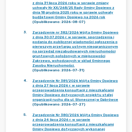
z dnia 31 lipca 2026 roku w sprawie zmiany
uchwały Nr XX/268/25 Rady Gminy Dopiewo z
dnia 18 grudnia 2025 roku w sprawie uchwały
budżetowej Gminy Dopiewo na 2026 rok
(Opublikowano: 2026-08-07)
3
.
Zarządzenie nr 382/2026 Wójta Gminy Dopiewo
z dnia 30.07.2026 r. w sprawie: sporządzenia i
podania do publicznej wiadomości ogłoszenia o
pierwszym przetargu ustnym nieograniczonym
na sprzedaż niezabudowanych nieruchomości
gruntowych położonych w miejscowości
Zakrzewo, wchodzących w skład Gminnego
Zasobu Nieruchomości.
(Opublikowano: 2026-07-31)
4
.
Zarządzenie Nr 381/2026 Wójta Gminy Dopiewo
z dnia 27 lipca 2026 r. w sprawie
przeprowadzenia konsultacji z mieszkańcami
Gminy Dopiewo dotyczących projektu stałej
organizacji ruchu dla ul. Słonecznej w Dąbrówce
(Opublikowano: 2026-07-27)
5
.
Zarządzenie Nr 380/2026 Wójta Gminy Dopiewo
z dnia 24 lipca 2026 r. w sprawie
przeprowadzenia konsultacji z mieszkańcami
Gminy Dopiewo dotyczących wykonanej