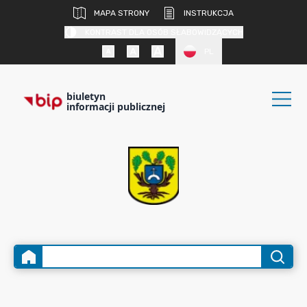
MAPA STRONY
INSTRUKCJA
KONTRAST DLA OSÓB SŁABOWIDZĄCYCH
PL
biuletyn
informacji publicznej