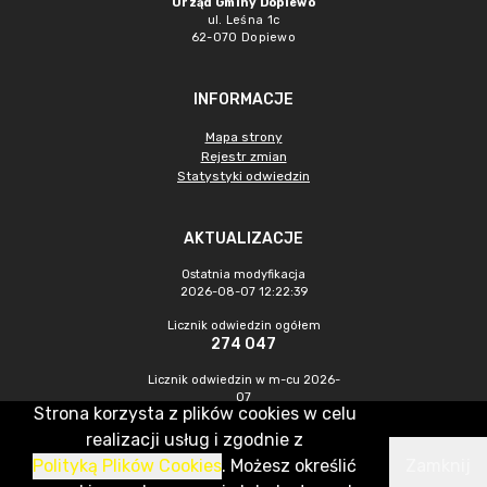
Urząd Gminy Dopiewo
ul. Leśna 1c
62-070 Dopiewo
INFORMACJE
Mapa strony
Rejestr zmian
Statystyki odwiedzin
AKTUALIZACJE
Ostatnia modyfikacja
2026-08-07 12:22:39
Licznik odwiedzin ogółem
274 047
Licznik odwiedzin w m-cu 2026-
07
Strona korzysta z plików cookies w celu
836
realizacji usług i zgodnie z
Polityką Plików Cookies
. Możesz określić
Zamknij
CMS & Hosting: Nefeni Sp. z o.o.