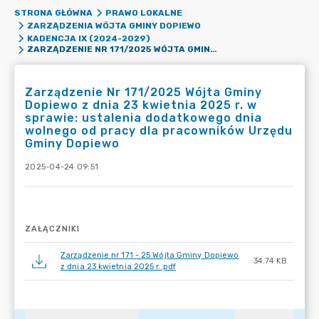
STRONA GŁÓWNA
PRAWO LOKALNE
ZARZĄDZENIA WÓJTA GMINY DOPIEWO
KADENCJA IX (2024-2029)
ZARZĄDZENIE NR 171/2025 WÓJTA GMINY DOPIEWO Z DNIA 23 KWIETNIA 2025 R. W SPRAWIE: USTALENIA DODATKOWEGO DNIA WOLNEGO OD PRACY DLA PRACOWNIKÓW URZĘDU GMINY DOPIEWO
Zarządzenie Nr 171/2025 Wójta Gminy
Dopiewo z dnia 23 kwietnia 2025 r. w
sprawie: ustalenia dodatkowego dnia
wolnego od pracy dla pracowników Urzędu
Gminy Dopiewo
2025-04-24 09:51
ZAŁĄCZNIKI
Zarządzenie nr 171 - 25 Wójta Gminy Dopiewo
34.74 KB
z dnia 23 kwietnia 2025 r..pdf