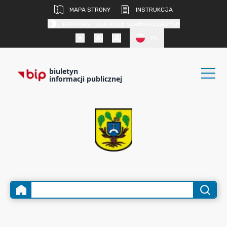
MAPA STRONY
INSTRUKCJA
KONTRAST DLA OSÓB SŁABOWIDZĄCYCH
PL
biuletyn
informacji publicznej