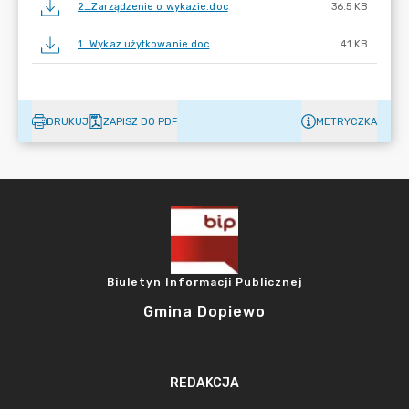
2_Zarządzenie o wykazie.doc
36.5 KB
1_Wykaz użytkowanie.doc
41 KB
DRUKUJ
ZAPISZ DO PDF
METRYCZKA
Biuletyn Informacji Publicznej
Gmina Dopiewo
REDAKCJA