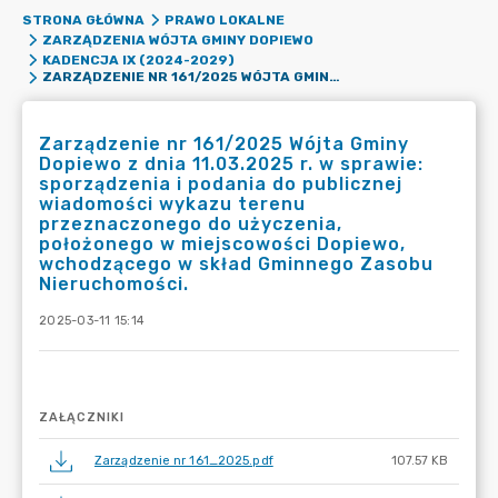
STRONA GŁÓWNA
PRAWO LOKALNE
ZARZĄDZENIA WÓJTA GMINY DOPIEWO
KADENCJA IX (2024-2029)
ZARZĄDZENIE NR 161/2025 WÓJTA GMINY DOPIEWO Z DNIA 11.03.2025 R. W SPRAWIE: SPORZĄDZENIA I PODANIA DO PUBLICZNEJ WIADOMOŚCI WYKAZU TERENU PRZEZNACZONEGO DO UŻYCZENIA, POŁOŻONEGO W MIEJSCOWOŚCI DOPIEWO, WCHODZĄCEGO W SKŁAD GMINNEGO ZASOBU NIERUCHOMOŚCI.
Zarządzenie nr 161/2025 Wójta Gminy
Dopiewo z dnia 11.03.2025 r. w sprawie:
sporządzenia i podania do publicznej
wiadomości wykazu terenu
przeznaczonego do użyczenia,
położonego w miejscowości Dopiewo,
wchodzącego w skład Gminnego Zasobu
Nieruchomości.
2025-03-11 15:14
ZAŁĄCZNIKI
Zarządzenie nr 161_2025.pdf
107.57 KB