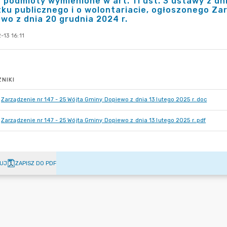
 podmioty wymienione w art. 11 ust. 3 ustawy z dni
ku publicznego i o wolontariacie, ogłoszonego Za
wo z dnia 20 grudnia 2024 r.
13 16:11
NIKI
Zarządzenie nr 147 - 25 Wójta Gminy Dopiewo z dnia 13 lutego 2025 r..doc
Zarządzenie nr 147 - 25 Wójta Gminy Dopiewo z dnia 13 lutego 2025 r..pdf
UJ
ZAPISZ DO PDF