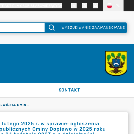
TRAST DLA OSÓB SŁABOWIDZĄCYCH
PL
WYSZUKIWANIE ZAAWANSOWANE
KONTAKT
ZARZĄDZENIE NR 147/2025 WÓJTA GMINY DOPIEWO Z DNIA 13 LUTEGO 2025 R. W SPRAWIE: OGŁOSZENIA WYNIKÓW KONKURSU OFERT NA WSPIERANIE REALIZACJI ZADAŃ PUBLICZNYCH GMINY DOPIEWO W 2025 ROKU PRZEZ PODMIOTY WYMIENIONE W ART. 11 UST. 3 USTAWY Z DNIA 24 KWIETNIA 2003 R. O DZIAŁALNOŚCI POŻYTKU PUBLICZNEGO I O WOLONTARIACIE, OGŁOSZONEGO ZARZĄDZENIEM NR 115/2024 WÓJTA GMINY DOPIEWO Z DNIA 20 GRUDNIA 2024 R.
 lutego 2025 r. w sprawie: ogłoszenia
 publicznych Gminy Dopiewo w 2025 roku