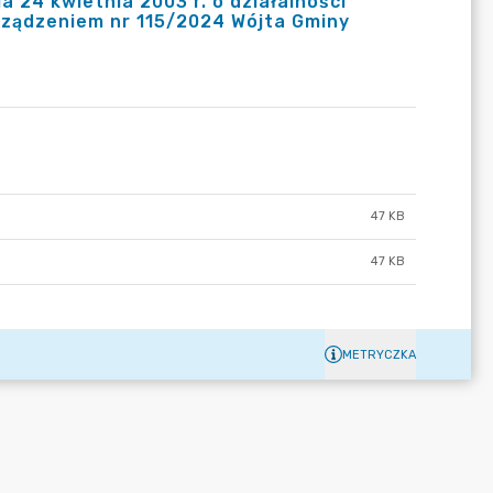
a 24 kwietnia 2003 r. o działalności
rządzeniem nr 115/2024 Wójta Gminy
47 KB
47 KB
METRYCZKA