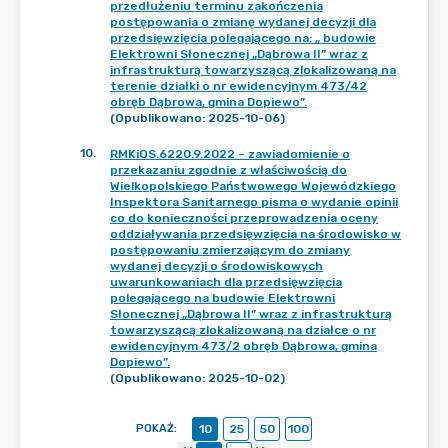
przedłużeniu terminu zakończenia
postępowania o zmianę wydanej decyzji dla
przedsięwzięcia polegającego na: „ budowie
Elektrowni Słonecznej „Dąbrowa II” wraz z
infrastrukturą towarzyszącą zlokalizowaną na
terenie działki o nr ewidencyjnym 473/42
obręb Dąbrowa, gmina Dopiewo”.
(Opublikowano: 2025-10-06)
10
.
RMKiOS.6220.9.2022 – zawiadomienie o
przekazaniu zgodnie z właściwością do
Wielkopolskiego Państwowego Wojewódzkiego
Inspektora Sanitarnego pisma o wydanie opinii
co do konieczności przeprowadzenia oceny
oddziaływania przedsięwzięcia na środowisko w
postępowaniu zmierzającym do zmiany
wydanej decyzji o środowiskowych
uwarunkowaniach dla przedsięwzięcia
polegającego na budowie Elektrowni
Słonecznej „Dąbrowa II” wraz z infrastrukturą
towarzyszącą zlokalizowaną na działce o nr
ewidencyjnym 473/2 obręb Dąbrowa, gmina
Dopiewo”.
(Opublikowano: 2025-10-02)
POKAŻ
:
10
25
50
100