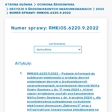
STRONA GŁÓWNA
OCHRONA ŚRODOWISKA
DECYZJE O ŚRODOWISKOWYCH UWARUNKOWANIACH
2022
NUMER SPRAWY: RMKIOS.6220.9.2022
Numer sprawy: RMKiOS.6220.9.2022
sortowanie:
Artykuły
:
1
.
RMKiOS.6220.9.2022 – Podanie informacji do
publicznej wiadomości o wydaniu decyzji
zmieniającej decyzję o środowiskowych
uwarunkowaniach, przeniesionej decyzją Wójta
Gminy Dopiewo z dn. 17 maja 2024 r., której
zapisy wyjaśnione zostały postanowieniem
Wójta Gminy Dopiewo z dn. 6 grudnia 2024 r., dla
przedsięwzięcia polegającego na budowie
elektrowni słonecznej „Dąbrowa II” wraz z
infrastrukturą towarzyszącą zlokalizowaną na