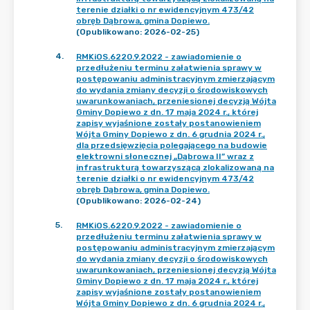
terenie działki o nr ewidencyjnym 473/42
obręb Dąbrowa, gmina Dopiewo.
(Opublikowano: 2026-02-25)
4
.
RMKiOS.6220.9.2022 - zawiadomienie o
przedłużeniu terminu załatwienia sprawy w
postępowaniu administracyjnym zmierzającym
do wydania zmiany decyzji o środowiskowych
uwarunkowaniach, przeniesionej decyzją Wójta
Gminy Dopiewo z dn. 17 maja 2024 r., której
zapisy wyjaśnione zostały postanowieniem
Wójta Gminy Dopiewo z dn. 6 grudnia 2024 r.,
dla przedsięwzięcia polegającego na budowie
elektrowni słonecznej „Dąbrowa II” wraz z
infrastrukturą towarzyszącą zlokalizowaną na
terenie działki o nr ewidencyjnym 473/42
obręb Dąbrowa, gmina Dopiewo.
(Opublikowano: 2026-02-24)
5
.
RMKiOS.6220.9.2022 - zawiadomienie o
przedłużeniu terminu załatwienia sprawy w
postępowaniu administracyjnym zmierzającym
do wydania zmiany decyzji o środowiskowych
uwarunkowaniach, przeniesionej decyzją Wójta
Gminy Dopiewo z dn. 17 maja 2024 r., której
zapisy wyjaśnione zostały postanowieniem
Wójta Gminy Dopiewo z dn. 6 grudnia 2024 r.,