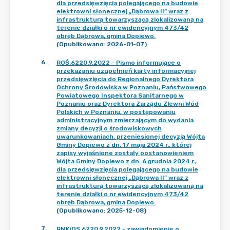
dla przedsięwzięcia polegającego na budowie
elektrowni słonecznej „Dąbrowa II” wraz z
infrastrukturą towarzyszącą zlokalizowaną na
terenie działki o nr ewidencyjnym 473/42
obręb Dąbrowa, gmina Dopiewo.
(Opublikowano: 2026-01-07)
6
.
ROŚ.6220.9.2022 - Pismo informujące o
przekazaniu uzupełnień karty informacyjnej
przedsięwzięcia do Regionalnego Dyrektora
Ochrony Środowiska w Poznaniu, Państwowego
Powiatowego Inspektora Sanitarnego w
Poznaniu oraz Dyrektora Zarządu Zlewni Wód
Polskich w Poznaniu, w postępowaniu
administracyjnym zmierzającym do wydania
zmiany decyzji o środowiskowych
uwarunkowaniach, przeniesionej decyzją Wójta
Gminy Dopiewo z dn. 17 maja 2024 r., której
zapisy wyjaśnione zostały postanowieniem
Wójta Gminy Dopiewo z dn. 6 grudnia 2024 r.,
dla przedsięwzięcia polegającego na budowie
elektrowni słonecznej „Dąbrowa II” wraz z
infrastrukturą towarzyszącą zlokalizowaną na
terenie działki o nr ewidencyjnym 473/42
obręb Dąbrowa, gmina Dopiewo.
(Opublikowano: 2025-12-08)
7
.
RMKiOS.6220.9.2022 - zawiadomienie o