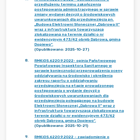
przedłużeniu terminu zakończenia
postępowania administracyjnego w sprawie
zmiany wydanej decyzji o środowiskowych
uwarunkowaniach dla przedsięwzięcia pn.
„Budowa Elektrowni Słonecznej „Dąbrowa II”
wraz z infrastrukturą towarzyszącą
zlokalizowaną na terenie działki o nr
ewidencyjnym 473/42 obręb Dąbrowa, gmina
Dopiewo”.
(Opublikowano: 2025-10-27)
8
.
RMKiOS.6220.9.2022- opinia Państwowego
Powiatowego Inspektora Sanitarnego w
sprawie konieczności przeprowadzenia oceny
oddziaływania na środowisko i określenia
zakresu raportu o oddziaływaniu
przedsięwzięcia na etapie prowadzonego
postępowania o wydanie decyzji o
środowiskowych uwarunkowaniach dla
przedsięwzięcia polegającego na budowie
Elektrowni Słonecznej „Dąbrowa II” wraz z
infrastrukturą towarzyszącą zlokalizowaną na
terenie działki o nr ewidencyjnym 473/42
obręb Dąbrowa, gmina Dopiewo”.
(Opublikowano: 2025-10-21)
9
.
RMKiOS.6220.9.2022 – zawiadomienie o