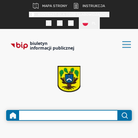
MAPA STRONY
INSTRUKCJA
KONTRAST DLA OSÓB SŁABOWIDZĄCYCH
PL
biuletyn
informacji publicznej