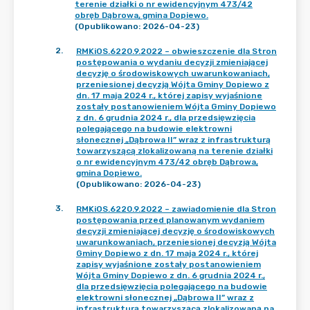
terenie działki o nr ewidencyjnym 473/42
obręb Dąbrowa, gmina Dopiewo.
(Opublikowano: 2026-04-23)
2
.
RMKiOS.6220.9.2022 – obwieszczenie dla Stron
postępowania o wydaniu decyzji zmieniającej
decyzję o środowiskowych uwarunkowaniach,
przeniesionej decyzją Wójta Gminy Dopiewo z
dn. 17 maja 2024 r., której zapisy wyjaśnione
zostały postanowieniem Wójta Gminy Dopiewo
z dn. 6 grudnia 2024 r., dla przedsięwzięcia
polegającego na budowie elektrowni
słonecznej „Dąbrowa II” wraz z infrastrukturą
towarzyszącą zlokalizowaną na terenie działki
o nr ewidencyjnym 473/42 obręb Dąbrowa,
gmina Dopiewo.
(Opublikowano: 2026-04-23)
3
.
RMKiOS.6220.9.2022 – zawiadomienie dla Stron
postępowania przed planowanym wydaniem
decyzji zmieniającej decyzję o środowiskowych
uwarunkowaniach, przeniesionej decyzją Wójta
Gminy Dopiewo z dn. 17 maja 2024 r., której
zapisy wyjaśnione zostały postanowieniem
Wójta Gminy Dopiewo z dn. 6 grudnia 2024 r.,
dla przedsięwzięcia polegającego na budowie
elektrowni słonecznej „Dąbrowa II” wraz z
infrastrukturą towarzyszącą zlokalizowaną na