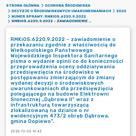
STRONA GŁÓWNA
OCHRONA ŚRODOWISKA
DECYZJE O ŚRODOWISKOWYCH UWARUNKOWANIACH
2022
NUMER SPRAWY: RMKIOS.6220.9.2022
RMKIOS.6220.9.2022 – ZAWIADOMIENIE O PRZEKAZANIU ZGODNIE Z WŁAŚCIWOŚCIĄ DO WIELKOPOLSKIEGO PAŃSTWOWEGO WOJEWÓDZKIEGO INSPEKTORA SANITARNEGO PISMA O WYDANIE OPINII CO DO KONIECZNOŚCI PRZEPROWADZENIA OCENY ODDZIAŁYWANIA PRZEDSIĘWZIĘCIA NA ŚRODOWISKO W POSTĘPOWANIU ZMIERZAJĄCYM DO ZMIANY WYDANEJ DECYZJI O ŚRODOWISKOWYCH UWARUNKOWANIACH DLA PRZEDSIĘWZIĘCIA POLEGAJĄCEGO NA BUDOWIE ELEKTROWNI SŁONECZNEJ „DĄBROWA II” WRAZ Z INFRASTRUKTURĄ TOWARZYSZĄCĄ ZLOKALIZOWANĄ NA DZIAŁCE O NR EWIDENCYJNYM 473/2 OBRĘB DĄBROWA, GMINA DOPIEWO”.
RMKiOS.6220.9.2022 – zawiadomienie o
przekazaniu zgodnie z właściwością do
Wielkopolskiego Państwowego
Wojewódzkiego Inspektora Sanitarnego
pisma o wydanie opinii co do konieczności
przeprowadzenia oceny oddziaływania
przedsięwzięcia na środowisko w
postępowaniu zmierzającym do zmiany
wydanej decyzji o środowiskowych
uwarunkowaniach dla przedsięwzięcia
polegającego na budowie Elektrowni
Słonecznej „Dąbrowa II” wraz z
infrastrukturą towarzyszącą
zlokalizowaną na działce o nr
ewidencyjnym 473/2 obręb Dąbrowa,
gmina Dopiewo”.
2025-10-02 14:43