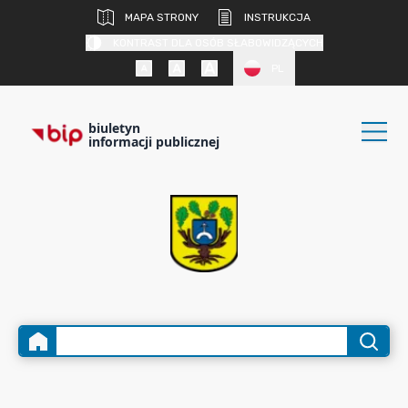
MAPA STRONY
INSTRUKCJA
KONTRAST DLA OSÓB SŁABOWIDZĄCYCH
PL
biuletyn
informacji publicznej