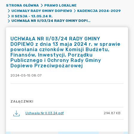
STRONA GŁÓWNA
PRAWO LOKALNE
UCHWAŁY RADY GMINY DOPIEWO
KADENCJA 2024-2029
II SESJA - 13.05.24 R.
UCHWAŁA NR II/03/24 RADY GMINY DOPIEWO Z DNIA 13 MAJA 2024 R. W SPRAWIE POWOŁANIA CZŁONKÓW KOMISJI BUDŻETU, FINANSÓW, INWESTYCJI, PORZĄDKU PUBLICZNEGO I OCHRONY RADY GMINY DOPIEWO PRZECIWPOŻAROWEJ
UCHWAŁA NR II/03/24 RADY GMINY
DOPIEWO z dnia 13 maja 2024 r. w sprawie
powołania członków Komisji Budżetu,
Finansów, Inwestycji, Porządku
Publicznego i Ochrony Rady Gminy
Dopiewo Przeciwpożarowej
2024-05-15 08:07
ZAŁĄCZNIKI
Uchwała Nr II.03.24.pdf
294.87 KB