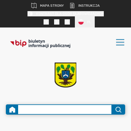
MAPA STRONY
INSTRUKCJA
KONTRAST DLA OSÓB SŁABOWIDZĄCYCH
PL
biuletyn
informacji publicznej