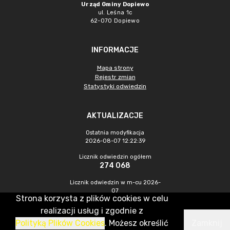
Urząd Gminy Dopiewo
ul. Leśna 1c
62-070 Dopiewo
INFORMACJE
Mapa strony
Rejestr zmian
Statystyki odwiedzin
AKTUALIZACJE
Ostatnia modyfikacja
2026-08-07 12:22:39
Licznik odwiedzin ogółem
274 068
Licznik odwiedzin w m-cu 2026-
07
Strona korzysta z plików cookies w celu
857
realizacji usług i zgodnie z
Polityką Plików Cookies
. Możesz określić
Zamknij
CMS & Hosting: Nefeni Sp. z o.o.