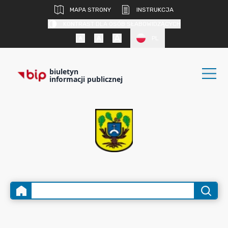
MAPA STRONY
INSTRUKCJA
KONTRAST DLA OSÓB SŁABOWIDZĄCYCH
PL
biuletyn
informacji publicznej