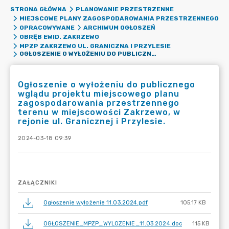
STRONA GŁÓWNA
PLANOWANIE PRZESTRZENNE
MIEJSCOWE PLANY ZAGOSPODAROWANIA PRZESTRZENNEGO
OPRACOWYWANE
ARCHIWUM OGŁOSZEŃ
OBRĘB EWID. ZAKRZEWO
MPZP ZAKRZEWO UL. GRANICZNA I PRZYLESIE
OGŁOSZENIE O WYŁOŻENIU DO PUBLICZNEGO WGLĄDU PROJEKTU MIEJSCOWEGO PLANU ZAGOSPODAROWANIA PRZESTRZENNEGO TERENU W MIEJSCOWOŚCI ZAKRZEWO, W REJONIE UL. GRANICZNEJ I PRZYLESIE.
Ogłoszenie o wyłożeniu do publicznego
wglądu projektu miejscowego planu
zagospodarowania przestrzennego
terenu w miejscowości Zakrzewo, w
rejonie ul. Granicznej i Przylesie.
2024-03-18 09:39
ZAŁĄCZNIKI
Ogłoszenie wyłożenie 11.03.2024.pdf
105.17 KB
OGŁOSZENIE_MPZP_WYLOZENIE_11.03.2024.doc
115 KB