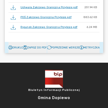
Uchwała Zakrzewo Graniczna Przylesie.pdf
251.94 KB
POŚ Zakrzewo Graniczna Przylesie.pdf
883.62 KB
Rysunek Zakrzewo Graniczna Przylesie.pdf
6.24 MB
DRUKUJ
ZAPISZ DO PDF
POPRZEDNIE WERSJE
METRYCZKA
Biuletyn Informacji Publicznej
Gmina Dopiewo