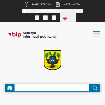
MAPA STRONY
INSTRUKCJA
KONTRAST DLA OSÓB SŁABOWIDZĄCYCH
PL
biuletyn
informacji publicznej