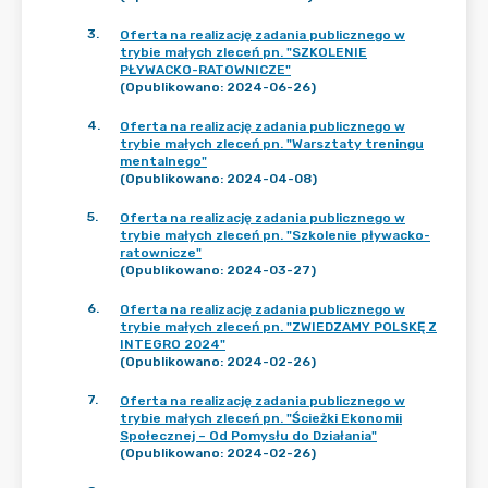
3
.
Oferta na realizację zadania publicznego w
trybie małych zleceń pn. "SZKOLENIE
PŁYWACKO-RATOWNICZE"
(Opublikowano: 2024-06-26)
4
.
Oferta na realizację zadania publicznego w
trybie małych zleceń pn. "Warsztaty treningu
mentalnego"
(Opublikowano: 2024-04-08)
5
.
Oferta na realizację zadania publicznego w
trybie małych zleceń pn. "Szkolenie pływacko-
ratownicze"
(Opublikowano: 2024-03-27)
6
.
Oferta na realizację zadania publicznego w
trybie małych zleceń pn. "ZWIEDZAMY POLSKĘ Z
INTEGRO 2024"
(Opublikowano: 2024-02-26)
7
.
Oferta na realizację zadania publicznego w
trybie małych zleceń pn. "Ścieżki Ekonomii
Społecznej – Od Pomysłu do Działania"
(Opublikowano: 2024-02-26)