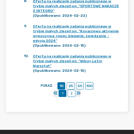
8
.
Oferta na realizację zadania publicznego w
trybie małych zleceń pn. "SPORTOWE WAKACJE
Z INTEGRO"
(Opublikowano: 2024-02-22)
9
.
Oferta na realizację zadania publicznego w
trybie małych zleceń pn. "Konarzewo aktywnie
wypoczywa: rower, bieganie, zwiedzanie –
edycja 2024"
(Opublikowano: 2024-02-15)
10
.
Oferta na realizację zadania publicznego w
trybie małych zleceń pn. "Wilczy Letni
Warsztat"
(Opublikowano: 2024-02-15)
POKAŻ
:
10
25
50
100
1
2