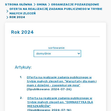
STRONA GŁÓWNA
GMINA
ORGANIZACJE POZARZĄDOWE
OFERTA NA REALIZACJĘ ZADANIA PUBLICZNEGO W TRYBIE
MAŁYCH ZLECEŃ
ROK 2024
Rok 2024
sortowanie:
Artykuły
:
1
.
Oferta na realizację zadania publicznego w
trybie małych zleceń pn. "Warsztaty dla mam i
mam z dziećmi – zaopiekuj się mną"
(Opublikowano: 2024-07-26)
2
.
Oferta na realizację zadania publicznego w
trybie małych zleceń pn. "GIMNASTYKA DLA
MIESZKAŃCÓW"
(Opublikowano: 2024-07-16)