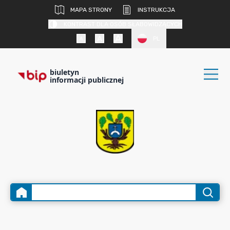
MAPA STRONY
INSTRUKCJA
KONTRAST DLA OSÓB SŁABOWIDZĄCYCH
PL
biuletyn
informacji publicznej