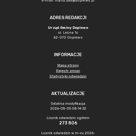
e-mail:
maria.bak@dopiewo.pl
ADRES REDAKCJI
Urząd Gminy Dopiewo
ul. Leśna 1c
62-070 Dopiewo
INFORMACJE
Mapa strony
Rejestr zmian
Statystyki odwiedzin
AKTUALIZACJE
Ostatnia modyfikacja
2026-08-05 08:14:32
Licznik odwiedzin ogółem
273 806
Licznik odwiedzin w m-cu 2026-