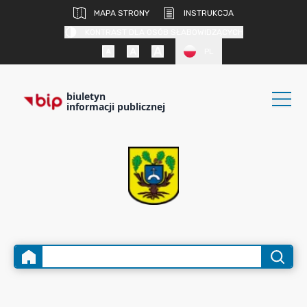
MAPA STRONY
INSTRUKCJA
KONTRAST DLA OSÓB SŁABOWIDZĄCYCH
PL
biuletyn
informacji publicznej