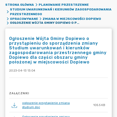
STRONA GŁÓWNA
PLANOWANIE PRZESTRZENNE
STUDIUM UWARUNKOWAŃ I KIERUNKÓW ZAGOSPODAROWANIA
PRZESTRZENNEGO
OPRACOWYWANE
ZMIANA W MIEJSCOWOŚCI DOPIEWO
OGŁOSZENIE WÓJTA GMINY DOPIEWO O PRZYSTĄPIENIU DO SPORZĄDZENIA ZMIANY STUDIUM UWARUNKOWAŃ I KIERUNKÓW ZAGOSPODAROWANIA PRZESTRZENNEGO GMINY DOPIEWO DLA CZĘŚCI OBSZARU GMINY POŁOŻONEJ W MIEJSCOWOŚCI DOPIEWO
Ogłoszenie Wójta Gminy Dopiewo o
przystąpieniu do sporządzenia zmiany
Studium uwarunkowań i kierunków
zagospodarowania przestrzennego gminy
Dopiewo dla części obszaru gminy
położonej w miejscowości Dopiewo
2023-04-13 13:04
ZAŁĄCZNIKI
ogłoszenie przystapienie zmiana
105.5 KB
studium.doc
Ogłoszenie przystąpienie zmiana