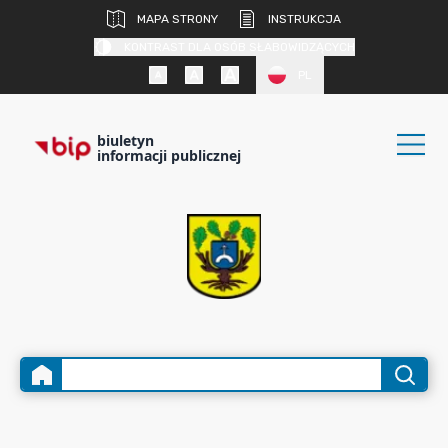
MAPA STRONY
INSTRUKCJA
KONTRAST DLA OSÓB SŁABOWIDZĄCYCH
PL
biuletyn
informacji publicznej