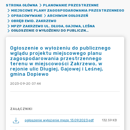
STRONA GŁÓWNA
PLANOWANIE PRZESTRZENNE
MIEJSCOWE PLANY ZAGOSPODAROWANIA PRZESTRZENNEGO
OPRACOWYWANE
ARCHIWUM OGŁOSZEŃ
OBRĘB EWID. ZAKRZEWO
MPZP ZAKRZEWO UL. DŁUGA, GAJOWA, LEŚNA
OGŁOSZENIE O WYŁOŻENIU DO PUBLICZNEGO WGLĄDU PROJEKTU MIEJSCOWEGO PLANU ZAGOSPODAROWANIA PRZESTRZENNEGO TERENU W MIEJSCOWOŚCI ZAKRZEWO, W REJONIE ULIC DŁUGIEJ, GAJOWEJ I LEŚNEJ, GMINA DOPIEWO
Ogłoszenie o wyłożeniu do publicznego
wglądu projektu miejscowego planu
zagospodarowania przestrzennego
terenu w miejscowości Zakrzewo, w
rejonie ulic Długiej, Gajowej i Leśnej,
gmina Dopiewo
2023-09-20 07:44
ZAŁĄCZNIKI
ogłoszenie wyłożenie mpzp 13.09.2023.pdf
132.59 KB