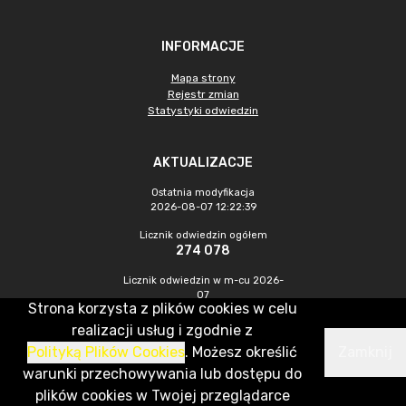
INFORMACJE
Mapa strony
Rejestr zmian
Statystyki odwiedzin
AKTUALIZACJE
Ostatnia modyfikacja
2026-08-07 12:22:39
Licznik odwiedzin ogółem
274 078
Licznik odwiedzin w m-cu 2026-
07
Strona korzysta z plików cookies w celu
867
realizacji usług i zgodnie z
Polityką Plików Cookies
. Możesz określić
Zamknij
CMS & Hosting: Nefeni Sp. z o.o.
warunki przechowywania lub dostępu do
plików cookies w Twojej przeglądarce