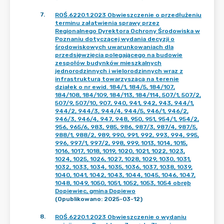
7
.
ROŚ.6220.1.2023 Obwieszczenie o przedłużeniu
terminu załatwienia sprawy przez
Regionalnego Dyrektora Ochrony Środowiska w
Poznaniu dotyczącej wydania decyzji o
środowiskowych uwarunkowaniach dla
przedsięwzięcia polegającego na budowie
zespołów budynków mieszkalnych
jednorodzinnych i wielorodzinnych wraz z
infrastrukturą towarzyszącą na terenie
działek o nr ewid. 184/1, 184/5, 184/107,
184/108, 184/109, 184/113, 184/114, 507/1, 507/2,
507/9, 507/10, 907, 940, 941, 942, 943, 944/1,
944/2, 944/3, 944/4, 944/5, 946/1, 946/2,
946/3, 946/4, 947, 948, 950, 951, 954/1, 954/2,
956, 965/6, 983, 985, 986, 987/3, 987/4, 987/5,
988/1, 988/2, 989, 990, 991, 992, 993, 994, 995,
996, 997/1, 997/2, 998, 999, 1013, 1014, 1015,
1016, 1017, 1018, 1019, 1020, 1021, 1022, 1023,
1024, 1025, 1026, 1027, 1028, 1029, 1030, 1031,
1032, 1033, 1034, 1035, 1036, 1037, 1038, 1039,
1040, 1041, 1042, 1043, 1044, 1045, 1046, 1047,
1048, 1049, 1050, 1051, 1052, 1053, 1054 obręb
Dopiewiec, gmina Dopiewo
(Opublikowano: 2025-03-12)
8
.
ROŚ.6220.1.2023 Obwieszczenie o wydaniu