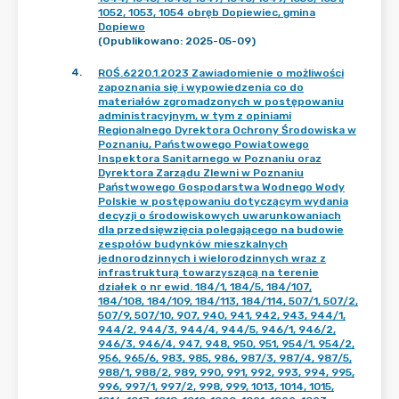
1052, 1053, 1054 obręb Dopiewiec, gmina
Dopiewo
(Opublikowano: 2025-05-09)
4
.
ROŚ.6220.1.2023 Zawiadomienie o możliwości
zapoznania się i wypowiedzenia co do
materiałów zgromadzonych w postępowaniu
administracyjnym, w tym z opiniami
Regionalnego Dyrektora Ochrony Środowiska w
Poznaniu, Państwowego Powiatowego
Inspektora Sanitarnego w Poznaniu oraz
Dyrektora Zarządu Zlewni w Poznaniu
Państwowego Gospodarstwa Wodnego Wody
Polskie w postępowaniu dotyczącym wydania
decyzji o środowiskowych uwarunkowaniach
dla przedsięwzięcia polegającego na budowie
zespołów budynków mieszkalnych
jednorodzinnych i wielorodzinnych wraz z
infrastrukturą towarzyszącą na terenie
działek o nr ewid. 184/1, 184/5, 184/107,
184/108, 184/109, 184/113, 184/114, 507/1, 507/2,
507/9, 507/10, 907, 940, 941, 942, 943, 944/1,
944/2, 944/3, 944/4, 944/5, 946/1, 946/2,
946/3, 946/4, 947, 948, 950, 951, 954/1, 954/2,
956, 965/6, 983, 985, 986, 987/3, 987/4, 987/5,
988/1, 988/2, 989, 990, 991, 992, 993, 994, 995,
996, 997/1, 997/2, 998, 999, 1013, 1014, 1015,