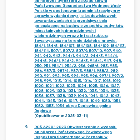
opinii przez Dyrektora Zarządu Zlewni
Państwowego Gospodarstwa Wodnego Wody
Polskie w postępowaniu administracyjnym w
sprawie wydania decyzji o środowiskowych
uwarunkowaniach dla przedsięwzięcia
polegającego na budowie zespołów budynków
mieszkalnych jednorodzinnych i
wielorodzinnych wraz z infrastrukturą
towarzyszącą na terenie działek o nr ewid.
184/1, 184/5, 184/107, 184/108, 184/109, 184/113,
184/114, 507/1, 507/2, 507/9, 507/10, 907, 940,
941, 942, 943, 944/1, 944/2, 944/3, 944/4,
944/5, 946/1, 946/2, 946/3, 946/4, 947, 948,
950, 951, 954/1, 954/2, 956, 965/6, 983, 985,
986, 987/3, 987/4, 987/5, 988/1, 988/2, 989,
990, 991, 992, 993, 994, 995, 996, 997/1, 997/2,
998, 999, 1013, 1014, 1015, 1016, 1017, 1018, 1019,
1020, 1021, 1022, 1023, 1024, 1025, 1026, 1027,
1028, 1029, 1030, 1031, 1032, 1033, 1034, 1035,
1036, 1037, 1038, 1039, 1040, 1041, 1042, 1043,
1044, 1045, 1046, 1047, 1048, 1049, 1050, 1051,
1052, 1053, 1054 obręb Dopiewiec, gmina
Dopiewo
(Opublikowano: 2025-03-11)
9
.
ROŚ.6220.1.2023 Obwieszczenie o wydaniu
opinii przez Państwowego Powiatowego
Inspektora Sanitarnego w Poznaniu w