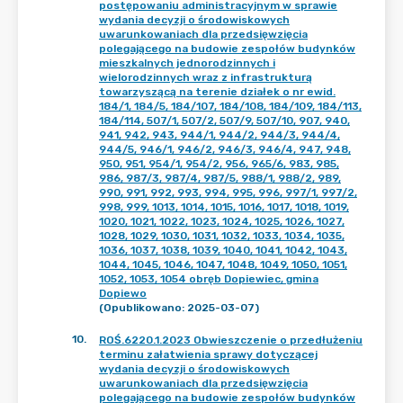
postępowaniu administracyjnym w sprawie
wydania decyzji o środowiskowych
uwarunkowaniach dla przedsięwzięcia
polegającego na budowie zespołów budynków
mieszkalnych jednorodzinnych i
wielorodzinnych wraz z infrastrukturą
towarzyszącą na terenie działek o nr ewid.
184/1, 184/5, 184/107, 184/108, 184/109, 184/113,
184/114, 507/1, 507/2, 507/9, 507/10, 907, 940,
941, 942, 943, 944/1, 944/2, 944/3, 944/4,
944/5, 946/1, 946/2, 946/3, 946/4, 947, 948,
950, 951, 954/1, 954/2, 956, 965/6, 983, 985,
986, 987/3, 987/4, 987/5, 988/1, 988/2, 989,
990, 991, 992, 993, 994, 995, 996, 997/1, 997/2,
998, 999, 1013, 1014, 1015, 1016, 1017, 1018, 1019,
1020, 1021, 1022, 1023, 1024, 1025, 1026, 1027,
1028, 1029, 1030, 1031, 1032, 1033, 1034, 1035,
1036, 1037, 1038, 1039, 1040, 1041, 1042, 1043,
1044, 1045, 1046, 1047, 1048, 1049, 1050, 1051,
1052, 1053, 1054 obręb Dopiewiec, gmina
Dopiewo
(Opublikowano: 2025-03-07)
10
.
ROŚ.6220.1.2023 Obwieszczenie o przedłużeniu
terminu załatwienia sprawy dotyczącej
wydania decyzji o środowiskowych
uwarunkowaniach dla przedsięwzięcia
polegającego na budowie zespołów budynków