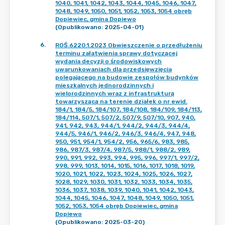
1040, 1041, 1042, 1043, 1044, 1045, 1046, 1047,
1048, 1049, 1050, 1051, 1052, 1053, 1054 obręb
Dopiewiec, gmina Dopiewo
(Opublikowano: 2025-04-01)
6
.
ROŚ.6220.1.2023 Obwieszczenie o przedłużeniu
terminu załatwienia sprawy dotyczącej
wydania decyzji o środowiskowych
uwarunkowaniach dla przedsięwzięcia
polegającego na budowie zespołów budynków
mieszkalnych jednorodzinnych i
wielorodzinnych wraz z infrastrukturą
towarzyszącą na terenie działek o nr ewid.
184/1, 184/5, 184/107, 184/108, 184/109, 184/113,
184/114, 507/1, 507/2, 507/9, 507/10, 907, 940,
941, 942, 943, 944/1, 944/2, 944/3, 944/4,
944/5, 946/1, 946/2, 946/3, 946/4, 947, 948,
950, 951, 954/1, 954/2, 956, 965/6, 983, 985,
986, 987/3, 987/4, 987/5, 988/1, 988/2, 989,
990, 991, 992, 993, 994, 995, 996, 997/1, 997/2,
998, 999, 1013, 1014, 1015, 1016, 1017, 1018, 1019,
1020, 1021, 1022, 1023, 1024, 1025, 1026, 1027,
1028, 1029, 1030, 1031, 1032, 1033, 1034, 1035,
1036, 1037, 1038, 1039, 1040, 1041, 1042, 1043,
1044, 1045, 1046, 1047, 1048, 1049, 1050, 1051,
1052, 1053, 1054 obręb Dopiewiec, gmina
Dopiewo
(Opublikowano: 2025-03-20)