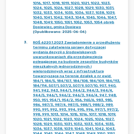
1016, 1017, 1018, 1019, 1020, 1021, 1022, 1023,
1024, 1025, 1026, 1027, 1028, 1029, 1030, 1031,
1032, 1033, 1034, 1035, 1036, 1037, 1038, 1039,
1040, 1041, 1042, 1043, 1044, 1045, 1046, 1047,
1048, 1049, 1050, 1051, 1052, 1053, 1054 obręb
Dopiewiec, gmina Dopiewo
(Opublikowano: 2025-06-06)
3
.
ROŚ.6220.1.2023 Zawiadomienie o przedłużeniu
terminu załatwienia sprawy dotyczącej
wydania decyzji o środowiskowych
uwarunkowaniach dla przedsięwzięcia
polegającego na budowie zespołów budynków
mieszkalnych jednorodzinnych i
wielorodzinnych wraz z infrastrukturą
towarzyszącą na terenie działek o nr ewid.
184/1, 184/5, 184/107, 184/108, 184/109, 184/113,
184/114, 507/1, 507/2, 507/9, 507/10, 907, 940,
941, 942, 943, 944/1, 944/2, 944/3, 944/4,
944/5, 946/1, 946/2, 946/3, 946/4, 947, 948,
950, 951, 954/1, 954/2, 956, 965/6, 983, 985,
986, 987/3, 987/4, 987/5, 988/1, 988/2, 989,
990, 991, 992, 993, 994, 995, 996, 997/1, 997/2,
998, 999, 1013, 1014, 1015, 1016, 1017, 1018, 1019,
1020, 1021, 1022, 1023, 1024, 1025, 1026, 1027,
1028, 1029, 1030, 1031, 1032, 1033, 1034, 1035,
1036, 1037, 1038, 1039, 1040, 1041, 1042, 1043,
1044, 1045, 1046, 1047, 1048, 1049, 1050, 1051,