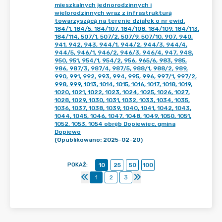
mieszkalnych jednorodzinnych i
wielorodzinnych wraz z infrastrukturą
towarzyszącą na terenie działek o nr ewid.
184/1, 184/5, 184/107, 184/108, 184/109, 184/113,
184/114, 507/1, 507/2, 507/9, 507/10, 907, 940,
941, 942, 943, 944/1, 944/2, 944/3, 944/4,
944/5, 946/1, 946/2, 946/3, 946/4, 947, 948,
950, 951, 954/1, 954/2, 956, 965/6, 983, 985,
986, 987/3, 987/4, 987/5, 988/1, 988/2, 989,
990, 991, 992, 993, 994, 995, 996, 997/1, 997/2,
998, 999, 1013, 1014, 1015, 1016, 1017, 1018, 1019,
1020, 1021, 1022, 1023, 1024, 1025, 1026, 1027,
1028, 1029, 1030, 1031, 1032, 1033, 1034, 1035,
1036, 1037, 1038, 1039, 1040, 1041, 1042, 1043,
1044, 1045, 1046, 1047, 1048, 1049, 1050, 1051,
1052, 1053, 1054 obręb Dopiewiec, gmina
Dopiewo
(Opublikowano: 2025-02-20)
POKAŻ
:
10
25
50
100
1
2
3