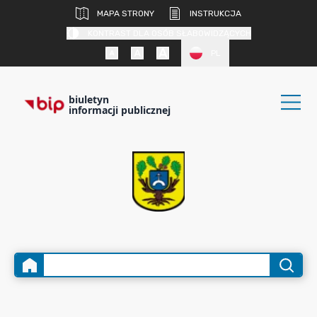
MAPA STRONY
INSTRUKCJA
KONTRAST DLA OSÓB SŁABOWIDZĄCYCH
PL
biuletyn
informacji publicznej