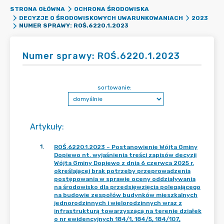
STRONA GŁÓWNA
OCHRONA ŚRODOWISKA
DECYZJE O ŚRODOWISKOWYCH UWARUNKOWANIACH
2023
NUMER SPRAWY: ROŚ.6220.1.2023
Numer sprawy: ROŚ.6220.1.2023
sortowanie:
Artykuły
:
1
.
ROŚ.6220.1.2023 – Postanowienie Wójta Gminy
Dopiewo nt. wyjaśnienia treści zapisów decyzji
Wójta Gminy Dopiewo z dnia 6 czerwca 2025 r.
określającej brak potrzeby przeprowadzenia
postępowania w sprawie oceny oddziaływania
na środowisko dla przedsięwzięcia polegającego
na budowie zespołów budynków mieszkalnych
jednorodzinnych i wielorodzinnych wraz z
infrastrukturą towarzyszącą na terenie działek
o nr ewidencyjnych 184/1, 184/5, 184/107,