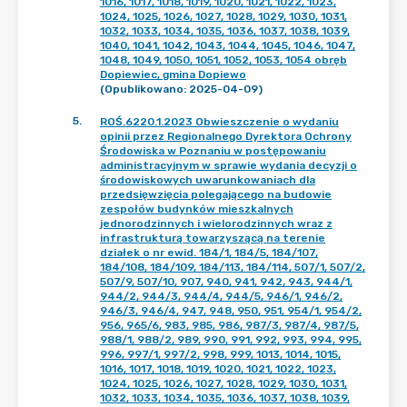
1016, 1017, 1018, 1019, 1020, 1021, 1022, 1023,
1024, 1025, 1026, 1027, 1028, 1029, 1030, 1031,
1032, 1033, 1034, 1035, 1036, 1037, 1038, 1039,
1040, 1041, 1042, 1043, 1044, 1045, 1046, 1047,
1048, 1049, 1050, 1051, 1052, 1053, 1054 obręb
Dopiewiec, gmina Dopiewo
(Opublikowano: 2025-04-09)
5
.
ROŚ.6220.1.2023 Obwieszczenie o wydaniu
opinii przez Regionalnego Dyrektora Ochrony
Środowiska w Poznaniu w postępowaniu
administracyjnym w sprawie wydania decyzji o
środowiskowych uwarunkowaniach dla
przedsięwzięcia polegającego na budowie
zespołów budynków mieszkalnych
jednorodzinnych i wielorodzinnych wraz z
infrastrukturą towarzyszącą na terenie
działek o nr ewid. 184/1, 184/5, 184/107,
184/108, 184/109, 184/113, 184/114, 507/1, 507/2,
507/9, 507/10, 907, 940, 941, 942, 943, 944/1,
944/2, 944/3, 944/4, 944/5, 946/1, 946/2,
946/3, 946/4, 947, 948, 950, 951, 954/1, 954/2,
956, 965/6, 983, 985, 986, 987/3, 987/4, 987/5,
988/1, 988/2, 989, 990, 991, 992, 993, 994, 995,
996, 997/1, 997/2, 998, 999, 1013, 1014, 1015,
1016, 1017, 1018, 1019, 1020, 1021, 1022, 1023,
1024, 1025, 1026, 1027, 1028, 1029, 1030, 1031,
1032, 1033, 1034, 1035, 1036, 1037, 1038, 1039,