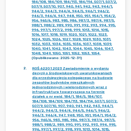
184/108, 184/109, 184/113, 184/114, 507/1, 507/2,
507/9, 507/10, 907, 940, 941, 942, 943, 944/1,
944/2, 944/3, 944/4, 944/5, 946/1, 946/2,
946/3, 946/4, 947, 948, 950, 951, 954/1, 954/2,
956, 965/6, 983, 985, 986, 987/3, 987/4, 987/5,
988/1, 988/2, 989, 990, 991, 992, 993, 994, 995,
996, 997/1, 997/2, 998, 999, 1013, 1014, 1015,
1016, 1017, 1018, 1019, 1020, 1021, 1022, 1023,
1024, 1025, 1026, 1027, 1028, 1029, 1030, 1031,
1032, 1033, 1034, 1035, 1036, 1037, 1038, 1039,
1040, 1041, 1042, 1043, 1044, 1045, 1046, 1047,
1048, 1049, 1050, 1051, 1052, 1053, 1054.
(Opublikowano: 2025-12-31)
2
.
ROŚ.6220.1.2023 Zawiadomienie o wydaniu
decyzji o środowiskowych uwarunkowaniach
dla przedsięwzięcia polegającego na budowie
zespołów budynków mieszkalnych
jednorodzinnych i wielorodzinnych wraz z
infrastrukturą towarzyszącą na terenie
działek o nr ewid. 184/1, 184/5, 184/107,
184/108, 184/109, 184/113, 184/114, 507/1, 507/2,
507/9, 507/10, 907, 940, 941, 942, 943, 944/1,
944/2, 944/3, 944/4, 944/5, 946/1, 946/2,
946/3, 946/4, 947, 948, 950, 951, 954/1, 954/2,
956, 965/6, 983, 985, 986, 987/3, 987/4, 987/5,
988/1, 988/2, 989, 990, 991, 992, 993, 994, 995,
996, 997/1, 997/2, 998, 999, 1013, 1014, 1015,