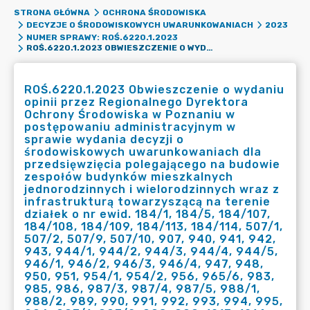
STRONA GŁÓWNA
OCHRONA ŚRODOWISKA
DECYZJE O ŚRODOWISKOWYCH UWARUNKOWANIACH
2023
NUMER SPRAWY: ROŚ.6220.1.2023
ROŚ.6220.1.2023 OBWIESZCZENIE O WYDANIU OPINII PRZEZ REGIONALNEGO DYREKTORA OCHRONY ŚRODOWISKA W POZNANIU W POSTĘPOWANIU ADMINISTRACYJNYM W SPRAWIE WYDANIA DECYZJI O ŚRODOWISKOWYCH UWARUNKOWANIACH DLA PRZEDSIĘWZIĘCIA POLEGAJĄCEGO NA BUDOWIE ZESPOŁÓW BUDYNKÓW MIESZKALNYCH JEDNORODZINNYCH I WIELORODZINNYCH WRAZ Z INFRASTRUKTURĄ TOWARZYSZĄCĄ NA TERENIE DZIAŁEK O NR EWID. 184/1, 184/5, 184/107, 184/108, 184/109, 184/113, 184/114, 507/1, 507/2, 507/9, 507/10, 907, 940, 941, 942, 943, 944/1, 944/2, 944/3, 944/4, 944/5, 946/1, 946/2, 946/3, 946/4, 947, 948, 950, 951, 954/1, 954/2, 956, 965/6, 983, 985, 986, 987/3, 987/4, 987/5, 988/1, 988/2, 989, 990, 991, 992, 993, 994, 995, 996, 997/1, 997/2, 998, 999, 1013, 1014, 1015, 1016, 1017, 1018, 1019, 1020, 1021, 1022, 1023, 1024, 1025, 1026, 1027, 1028, 1029, 1030, 1031, 1032, 1033, 1034, 1035, 1036, 1037, 1038, 1039, 1040, 1041, 1042, 1043, 1044, 1045, 1046, 1047, 1048, 1049, 1050, 1051, 1052, 1053, 1054 OBRĘB DOPIEWIEC, GMINA DOPIEWO
ROŚ.6220.1.2023 Obwieszczenie o wydaniu
opinii przez Regionalnego Dyrektora
Ochrony Środowiska w Poznaniu w
postępowaniu administracyjnym w
sprawie wydania decyzji o
środowiskowych uwarunkowaniach dla
przedsięwzięcia polegającego na budowie
zespołów budynków mieszkalnych
jednorodzinnych i wielorodzinnych wraz z
infrastrukturą towarzyszącą na terenie
działek o nr ewid. 184/1, 184/5, 184/107,
184/108, 184/109, 184/113, 184/114, 507/1,
507/2, 507/9, 507/10, 907, 940, 941, 942,
943, 944/1, 944/2, 944/3, 944/4, 944/5,
946/1, 946/2, 946/3, 946/4, 947, 948,
950, 951, 954/1, 954/2, 956, 965/6, 983,
985, 986, 987/3, 987/4, 987/5, 988/1,
988/2, 989, 990, 991, 992, 993, 994, 995,