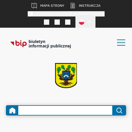
MAPA STRONY
INSTRUKCJA
KONTRAST DLA OSÓB SŁABOWIDZĄCYCH
PL
biuletyn
informacji publicznej