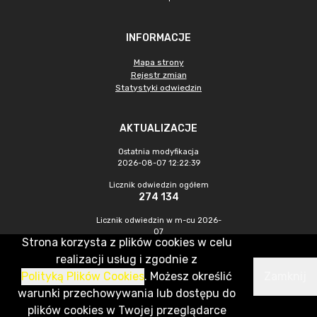
INFORMACJE
Mapa strony
Rejestr zmian
Statystyki odwiedzin
AKTUALIZACJE
Ostatnia modyfikacja
2026-08-07 12:22:39
Licznik odwiedzin ogółem
274 134
Licznik odwiedzin w m-cu 2026-
07
Strona korzysta z plików cookies w celu
923
realizacji usług i zgodnie z
Polityką Plików Cookies
. Możesz określić
Zamknij
CMS & Hosting: Nefeni Sp. z o.o.
warunki przechowywania lub dostępu do
plików cookies w Twojej przeglądarce