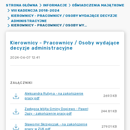
STRONA GŁÓWNA
INFORMACJE
OŚWIADCZENIA MAJĄTKOWE
VIII KADENCJA 2018-2024
KIEROWNICY - PRACOWNICY / OSOBY WYDAJĄCE DECYZJE
ADMINISTRACYJNE
KIEROWNICY - PRACOWNICY / OSOBY WYDAJĄCE DECYZJE ADMINISTRACYJNE
Kierownicy - Pracownicy / Osoby wydające
decyzje administracyjne
2024-06-07 12:41
ZAŁĄCZNIKI
Aleksandra Rutyna - na zakończenie
269.3 KB
pracy.pdf
Zastępca Wójta Gminy Dopiewo - Paweł
244.81 KB
Jazy - zakończenie pracy.pdf
Sławomir Skrzypczak - na zakończenie
279.01 KB
pracy w ZUK.pdf