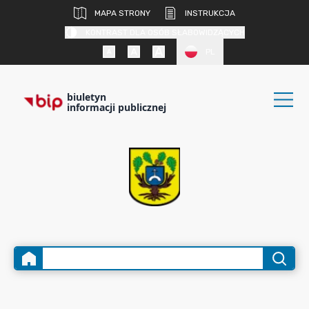
MAPA STRONY
INSTRUKCJA
KONTRAST DLA OSÓB SŁABOWIDZĄCYCH
PL
biuletyn
informacji publicznej