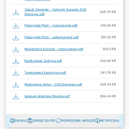
Jakub Jezierski - Członek Zarządu ZUK
268.29 KB
Dopiewo.pdf
Pałczyński Piotr - rozpoczęcie.pdf
265.36 KB
Pałczyński Piotr - zakończenie.pdf
324.32 KB
Magdalena Krociak - rozpoczęcie.pdf
305.5 KB
Bartkowiak Justyna.pdf
246.64 KB
Trzebowska Katarzyna.pdf
241.78 KB
Markiewicz Anna - CUS Dopiewo.pdf
268.43 KB
Waszak-Walińska Monika.pdf
286.46 KB
DRUKUJ
ZAPISZ DO PDF
POPRZEDNIE WERSJE
METRYCZKA