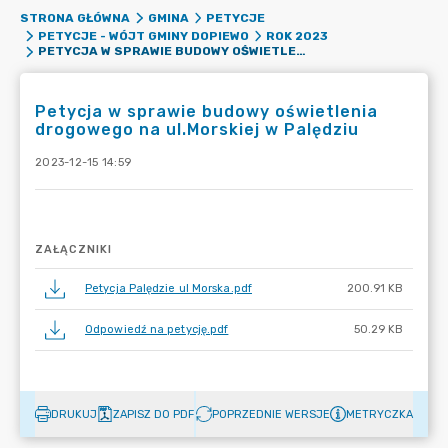
STRONA GŁÓWNA
GMINA
PETYCJE
PETYCJE - WÓJT GMINY DOPIEWO
ROK 2023
PETYCJA W SPRAWIE BUDOWY OŚWIETLENIA DROGOWEGO NA UL.MORSKIEJ W PALĘDZIU
Petycja w sprawie budowy oświetlenia
drogowego na ul.Morskiej w Palędziu
2023-12-15 14:59
ZAŁĄCZNIKI
Petycja Palędzie ul Morska.pdf
200.91 KB
Odpowiedź na petycję.pdf
50.29 KB
DRUKUJ
ZAPISZ DO PDF
POPRZEDNIE WERSJE
METRYCZKA