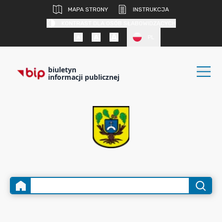
MAPA STRONY
INSTRUKCJA
KONTRAST DLA OSÓB SŁABOWIDZĄCYCH
PL
biuletyn
informacji publicznej