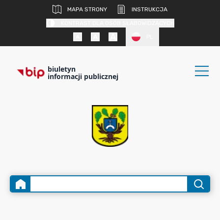
MAPA STRONY
INSTRUKCJA
KONTRAST DLA OSÓB SŁABOWIDZĄCYCH
PL
biuletyn
informacji publicznej