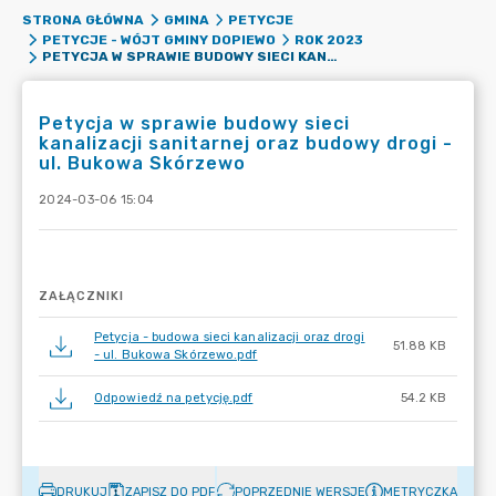
STRONA GŁÓWNA
GMINA
PETYCJE
PETYCJE - WÓJT GMINY DOPIEWO
ROK 2023
PETYCJA W SPRAWIE BUDOWY SIECI KANALIZACJI SANITARNEJ ORAZ BUDOWY DROGI - UL. BUKOWA SKÓRZEWO
Petycja w sprawie budowy sieci
kanalizacji sanitarnej oraz budowy drogi -
ul. Bukowa Skórzewo
2024-03-06 15:04
ZAŁĄCZNIKI
Petycja - budowa sieci kanalizacji oraz drogi
51.88 KB
- ul. Bukowa Skórzewo.pdf
Odpowiedź na petycję.pdf
54.2 KB
DRUKUJ
ZAPISZ DO PDF
POPRZEDNIE WERSJE
METRYCZKA