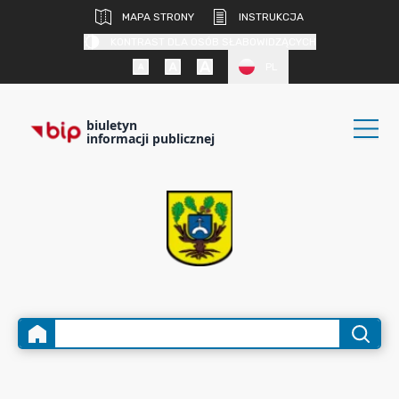
MAPA STRONY
INSTRUKCJA
KONTRAST DLA OSÓB SŁABOWIDZĄCYCH
PL
biuletyn
informacji publicznej