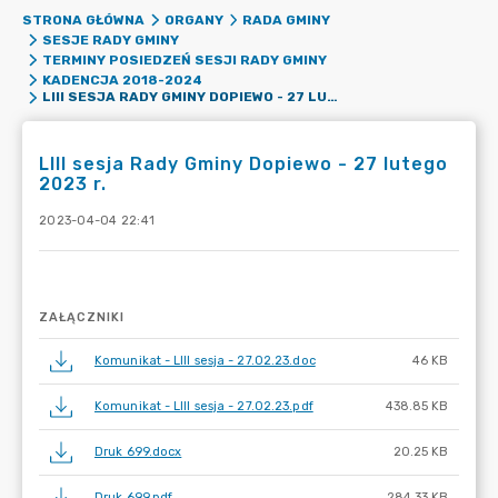
STRONA GŁÓWNA
ORGANY
RADA GMINY
SESJE RADY GMINY
TERMINY POSIEDZEŃ SESJI RADY GMINY
KADENCJA 2018-2024
LIII SESJA RADY GMINY DOPIEWO - 27 LUTEGO 2023 R.
LIII sesja Rady Gminy Dopiewo - 27 lutego
2023 r.
2023-04-04 22:41
ZAŁĄCZNIKI
Komunikat - LIII sesja - 27.02.23.doc
46 KB
Komunikat - LIII sesja - 27.02.23.pdf
438.85 KB
Druk 699.docx
20.25 KB
Druk 699.pdf
284.33 KB