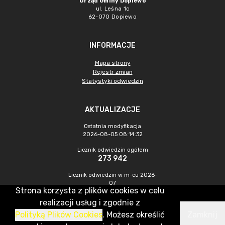
Urząd Gminy Dopiewo
ul. Leśna 1c
62-070 Dopiewo
INFORMACJE
Mapa strony
Rejestr zmian
Statystyki odwiedzin
AKTUALIZACJE
Ostatnia modyfikacja
2026-08-05 08:14:32
Licznik odwiedzin ogółem
273 942
Licznik odwiedzin w m-cu 2026-
07
Strona korzysta z plików cookies w celu
731
realizacji usług i zgodnie z
Polityką Plików Cookies
. Możesz określić
Zamknij
CMS & Hosting: Nefeni Sp. z o.o.