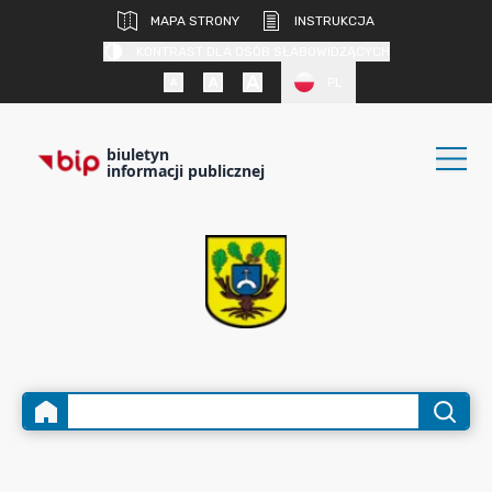
MAPA STRONY
INSTRUKCJA
KONTRAST DLA OSÓB SŁABOWIDZĄCYCH
PL
biuletyn
informacji publicznej