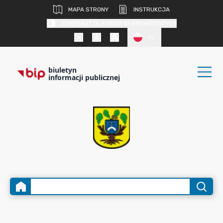
MAPA STRONY
INSTRUKCJA
KONTRAST DLA OSÓB SŁABOWIDZĄCYCH
PL
biuletyn
informacji publicznej