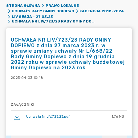
STRONA GŁÓWNA
PRAWO LOKALNE
UCHWAŁY RADY GMINY DOPIEWO
KADENCJA 2018-2024
LIV SESJA - 27.03.23
UCHWAŁA NR LIV/723/23 RADY GMINY DOPIEWO Z DNIA 27 MARCA 2023 R. W SPRAWIE ZMIANY UCHWAŁY NR L/668/22 RADY GMINY DOPIEWO Z DNIA 19 GRUDNIA 2022 ROKU W SPRAWIE UCHWAŁY BUDŻETOWEJ GMINY DOPIEWO NA 2023 ROK
UCHWAŁA NR LIV/723/23 RADY GMINY
DOPIEWO z dnia 27 marca 2023 r. w
sprawie zmiany uchwały Nr L/668/22
Rady Gminy Dopiewo z dnia 19 grudnia
2022 roku w sprawie uchwały budżetowej
Gminy Dopiewo na 2023 rok
2023-04-03 10:48
ZAŁĄCZNIKI
Uchwała Nr LIV.723.23.pdf
1.76 MB