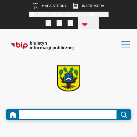
MAPA STRONY
INSTRUKCJA
KONTRAST DLA OSÓB SŁABOWIDZĄCYCH
PL
biuletyn
informacji publicznej