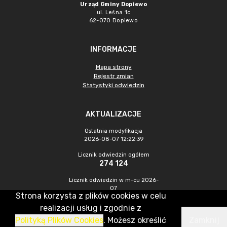
Urząd Gminy Dopiewo
ul. Leśna 1c
62-070 Dopiewo
INFORMACJE
Mapa strony
Rejestr zmian
Statystyki odwiedzin
AKTUALIZACJE
Ostatnia modyfikacja
2026-08-07 12:22:39
Licznik odwiedzin ogółem
274 124
Licznik odwiedzin w m-cu 2026-
07
Strona korzysta z plików cookies w celu
913
realizacji usług i zgodnie z
Polityką Plików Cookies
. Możesz określić
Zamknij
CMS & Hosting: Nefeni Sp. z o.o.