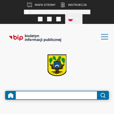
MAPA STRONY
INSTRUKCJA
KONTRAST DLA OSÓB SŁABOWIDZĄCYCH
PL
biuletyn
informacji publicznej