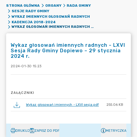
STRONA GŁÓWNA
ORGANY
RADA GMINY
SESJE RADY GMINY
WYKAZ IMIENNYCH GŁOSOWAŃ RADNYCH
KADENCJA 2018-2024
WYKAZ GŁOSOWAŃ IMIENNYCH RADNYCH - LXVI SESJA RADY GMINY DOPIEWO – 29 STYCZNIA 2024 R.
Wykaz głosowań imiennych radnych - LXVI
Sesja Rady Gminy Dopiewo – 29 stycznia
2024 r.
2024-01-30 15:23
ZAŁĄCZNIKI
Wykaz głosowań imiennych - LXVI sesja.pdf
255.06 KB
DRUKUJ
ZAPISZ DO PDF
METRYCZKA