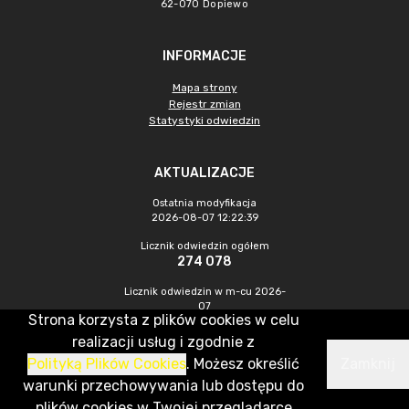
62-070 Dopiewo
INFORMACJE
Mapa strony
Rejestr zmian
Statystyki odwiedzin
AKTUALIZACJE
Ostatnia modyfikacja
2026-08-07 12:22:39
Licznik odwiedzin ogółem
274 078
Licznik odwiedzin w m-cu 2026-
07
Strona korzysta z plików cookies w celu
867
realizacji usług i zgodnie z
Polityką Plików Cookies
. Możesz określić
Zamknij
CMS & Hosting: Nefeni Sp. z o.o.
warunki przechowywania lub dostępu do
plików cookies w Twojej przeglądarce