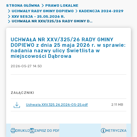
STRONA GŁÓWNA
PRAWO LOKALNE
UCHWAŁY RADY GMINY DOPIEWO
KADENCJA 2024-2029
XXV SESJA – 25.05.2026 R.
UCHWAŁA NR XXV/325/26 RADY GMINY DOPIEWO Z DNIA 25 MAJA 2026 R. W SPRAWIE: NADANIA NAZWY ULICY ŚWIETLISTA W MIEJSCOWOŚCI DĄBROWA
UCHWAŁA NR XXV/325/26 RADY GMINY
DOPIEWO z dnia 25 maja 2026 r. w sprawie:
nadania nazwy ulicy Świetlista w
miejscowości Dąbrowa
2026-05-27 14:50
ZAŁĄCZNIKI
Uchwała.XXV.325.26.2026-05-25.pdf
2.11 MB
DRUKUJ
ZAPISZ DO PDF
METRYCZKA