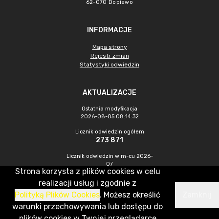
62-070 Dopiewo
INFORMACJE
Mapa strony
Rejestr zmian
Statystyki odwiedzin
AKTUALIZACJE
Ostatnia modyfikacja
2026-08-05 08:14:32
Licznik odwiedzin ogółem
273 871
Licznik odwiedzin w m-cu 2026-
07
Strona korzysta z plików cookies w celu
660
realizacji usług i zgodnie z
Polityką Plików Cookies
. Możesz określić
Zamknij
CMS & Hosting: Nefeni Sp. z o.o.
warunki przechowywania lub dostępu do
plików cookies w Twojej przeglądarce