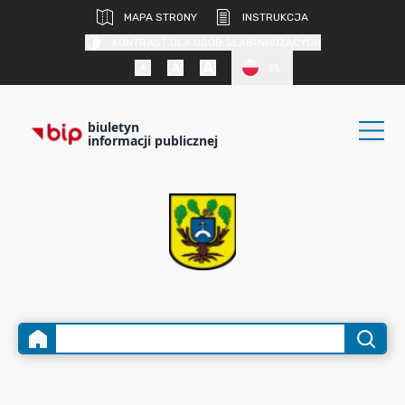
MAPA STRONY
INSTRUKCJA
KONTRAST DLA OSÓB SŁABOWIDZĄCYCH
PL
biuletyn
informacji publicznej