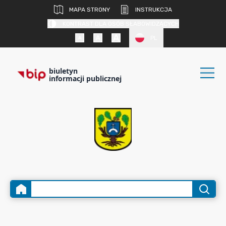
MAPA STRONY
INSTRUKCJA
KONTRAST DLA OSÓB SŁABOWIDZĄCYCH
PL
biuletyn
informacji publicznej