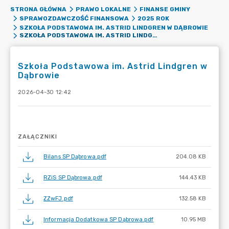
STRONA GŁÓWNA
PRAWO LOKALNE
FINANSE GMINY
SPRAWOZDAWCZOŚĆ FINANSOWA
2025 ROK
SZKOŁA PODSTAWOWA IM. ASTRID LINDGREN W DĄBROWIE
SZKOŁA PODSTAWOWA IM. ASTRID LINDGREN W DĄBROWIE
Szkoła Podstawowa im. Astrid Lindgren w
Dąbrowie
2026-04-30 12:42
ZAŁĄCZNIKI
Bilans SP Dąbrowa.pdf
204.08 KB
RZiS SP Dąbrowa.pdf
144.43 KB
ZZwFJ.pdf
132.58 KB
Informacja Dodatkowa SP Dąbrowa.pdf
10.95 MB