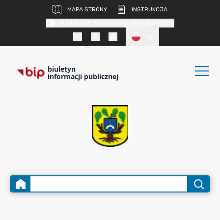
MAPA STRONY
INSTRUKCJA
KONTRAST DLA OSÓB SŁABOWIDZĄCYCH
PL
biuletyn
informacji publicznej