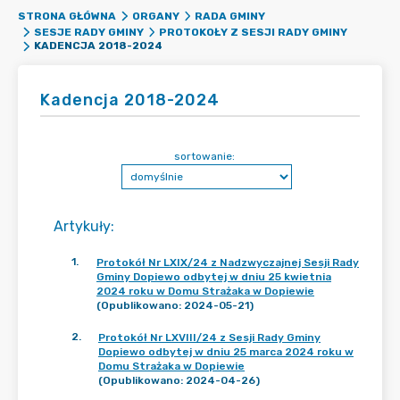
STRONA GŁÓWNA
ORGANY
RADA GMINY
SESJE RADY GMINY
PROTOKOŁY Z SESJI RADY GMINY
KADENCJA 2018-2024
Kadencja 2018-2024
sortowanie:
Artykuły
:
1
.
Protokół Nr LXIX/24 z Nadzwyczajnej Sesji Rady
Gminy Dopiewo odbytej w dniu 25 kwietnia
2024 roku w Domu Strażaka w Dopiewie
(Opublikowano: 2024-05-21)
2
.
Protokół Nr LXVIII/24 z Sesji Rady Gminy
Dopiewo odbytej w dniu 25 marca 2024 roku w
Domu Strażaka w Dopiewie
(Opublikowano: 2024-04-26)