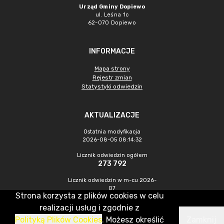
Urząd Gminy Dopiewo
ul. Leśna 1c
62-070 Dopiewo
INFORMACJE
Mapa strony
Rejestr zmian
Statystyki odwiedzin
AKTUALIZACJE
Ostatnia modyfikacja
2026-08-05 08:14:32
Licznik odwiedzin ogółem
273 792
Licznik odwiedzin w m-cu 2026-
07
Strona korzysta z plików cookies w celu
581
realizacji usług i zgodnie z
Polityką Plików Cookies
. Możesz określić
Zamknij
CMS & Hosting: Nefeni Sp. z o.o.