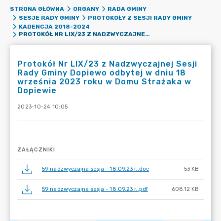
STRONA GŁÓWNA
ORGANY
RADA GMINY
SESJE RADY GMINY
PROTOKOŁY Z SESJI RADY GMINY
KADENCJA 2018-2024
PROTOKÓŁ NR LIX/23 Z NADZWYCZAJNEJ SESJI RADY GMINY DOPIEWO ODBYTEJ W DNIU 18 WRZEŚNIA 2023 ROKU W DOMU STRAŻAKA W DOPIEWIE
Protokół Nr LIX/23 z Nadzwyczajnej Sesji
Rady Gminy Dopiewo odbytej w dniu 18
września 2023 roku w Domu Strażaka w
Dopiewie
2023-10-24 10:05
ZAŁĄCZNIKI
59 nadzwyczajna sesja - 18.09.23 r..doc
53 KB
59 nadzwyczajna sesja - 18.09.23 r..pdf
608.12 KB