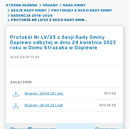
STRONA GŁÓWNA
ORGANY
RADA GMINY
SESJE RADY GMINY
PROTOKOŁY Z SESJI RADY GMINY
KADENCJA 2018-2024
PROTOKÓŁ NR LV/23 Z SESJI RADY GMINY DOPIEWO ODBYTEJ W DNIU 24 KWIETNIA 2023 ROKU W DOMU STRAŻAKA W DOPIEWIE
Protokół Nr LV/23 z Sesji Rady Gminy
Dopiewo odbytej w dniu 24 kwietnia 2023
roku w Domu Strażaka w Dopiewie
2023-06-01 11:02
ZAŁĄCZNIKI
55 sesja - 24.04.23 r..doc
151.5 KB
55 sesja - 24.04.23 r..pdf
842.48 KB