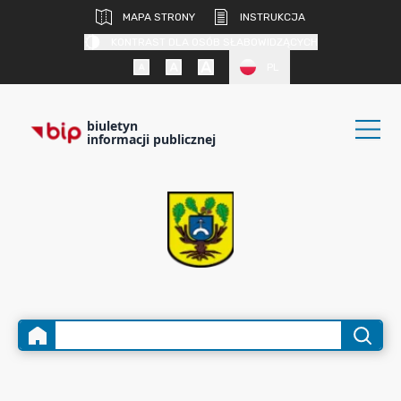
MAPA STRONY
INSTRUKCJA
KONTRAST DLA OSÓB SŁABOWIDZĄCYCH
PL
biuletyn
informacji publicznej