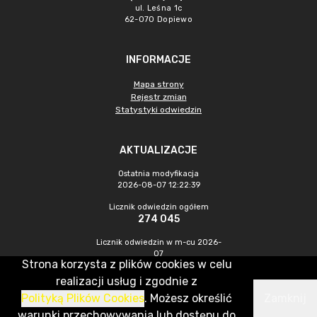
ul. Leśna 1c
62-070 Dopiewo
INFORMACJE
Mapa strony
Rejestr zmian
Statystyki odwiedzin
AKTUALIZACJE
Ostatnia modyfikacja
2026-08-07 12:22:39
Licznik odwiedzin ogółem
274 045
Licznik odwiedzin w m-cu 2026-
07
Strona korzysta z plików cookies w celu
834
realizacji usług i zgodnie z
Polityką Plików Cookies
. Możesz określić
Zamknij
CMS & Hosting: Nefeni Sp. z o.o.
warunki przechowywania lub dostępu do