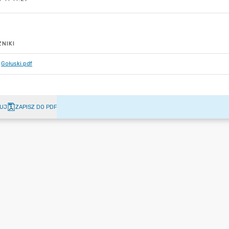
NIKI
Gołuski.pdf
UJ
ZAPISZ DO PDF