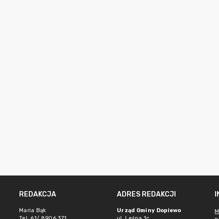
REDAKCJA
ADRES REDAKCJI
Maria Bąk
Urząd Gminy Dopiewo
M
Tel. 61/ 8906 371
ul. Leśna 1c