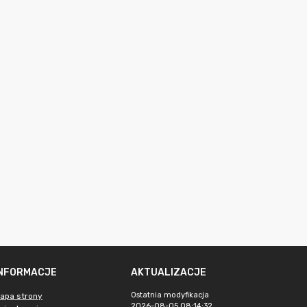
INFORMACJE
AKTUALIZACJE
Ostatnia modyfikacja
apa strony
2026-08-05 08:14:32