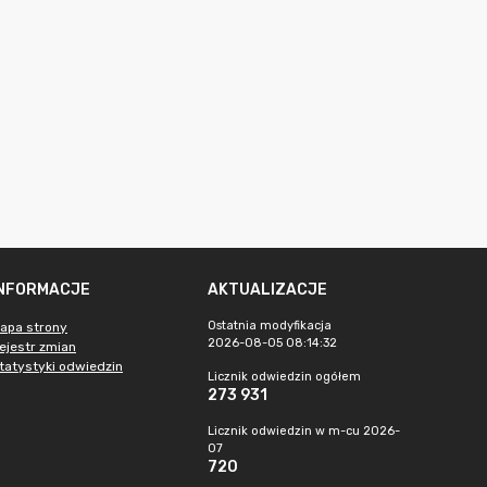
INFORMACJE
AKTUALIZACJE
Ostatnia modyfikacja
apa strony
2026-08-05 08:14:32
ejestr zmian
tatystyki odwiedzin
Licznik odwiedzin ogółem
273 931
Licznik odwiedzin w m-cu 2026-
07
720