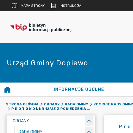
MAPA STRONY
INSTRUKCJA
biuletyn
informacji publicznej
Urząd Gminy Dopiewo
INFORMACJE OGÓLNE
STRONA GŁÓWNA
ORGANY
RADA GMINY
KOMISJE RADY GMIN
P R O T O K Ó Ł NR 12/23 Z POSIEDZENIA KOMISJI SKARG, WNIOSKÓW I PETYCJI Z DNIA 16 STYCZNIA 2023 R.
ORGANY
P r o
RADA GMINY