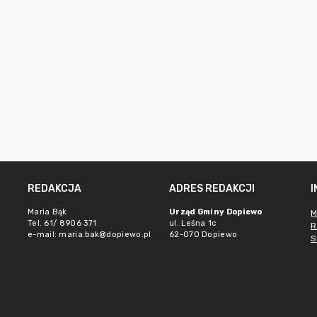
REDAKCJA
ADRES REDAKCJI
Maria Bąk
Urząd Gminy Dopiewo
M
Tel. 61/ 8906 371
ul. Leśna 1c
R
e-mail:
maria.bak@dopiewo.pl
62-070 Dopiewo
S