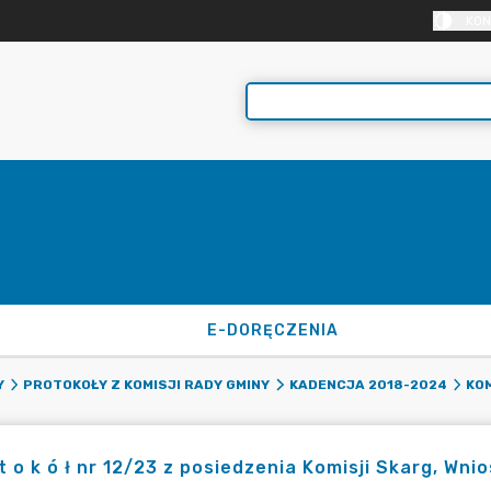
KON
E-DORĘCZENIA
Y
PROTOKOŁY Z KOMISJI RADY GMINY
KADENCJA 2018-2024
KOM
 t o k ó ł nr 12/23 z posiedzenia Komisji Skarg, Wnio