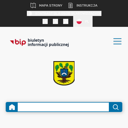
MAPA STRONY
INSTRUKCJA
KONTRAST DLA OSÓB SŁABOWIDZĄCYCH
PL
biuletyn
informacji publicznej