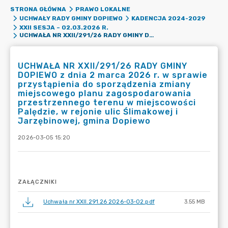
STRONA GŁÓWNA
PRAWO LOKALNE
UCHWAŁY RADY GMINY DOPIEWO
KADENCJA 2024-2029
XXII SESJA – 02.03.2026 R.
UCHWAŁA NR XXII/291/26 RADY GMINY DOPIEWO Z DNIA 2 MARCA 2026 R. W SPRAWIE PRZYSTĄPIENIA DO SPORZĄDZENIA ZMIANY MIEJSCOWEGO PLANU ZAGOSPODAROWANIA PRZESTRZENNEGO TERENU W MIEJSCOWOŚCI PALĘDZIE, W REJONIE ULIC ŚLIMAKOWEJ I JARZĘBINOWEJ, GMINA DOPIEWO
UCHWAŁA NR XXII/291/26 RADY GMINY
DOPIEWO z dnia 2 marca 2026 r. w sprawie
przystąpienia do sporządzenia zmiany
miejscowego planu zagospodarowania
przestrzennego terenu w miejscowości
Palędzie, w rejonie ulic Ślimakowej i
Jarzębinowej, gmina Dopiewo
2026-03-05 15:20
ZAŁĄCZNIKI
Uchwała nr XXII.291.26 2026-03-02.pdf
3.55 MB