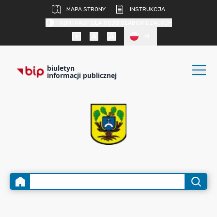
MAPA STRONY
INSTRUKCJA
KONTRAST DLA OSÓB SŁABOWIDZĄCYCH
PL
biuletyn
informacji publicznej