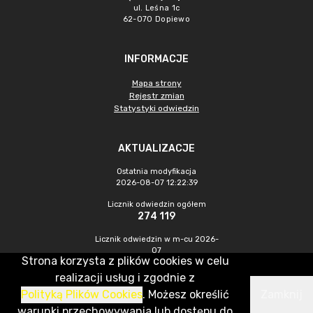
ul. Leśna 1c
62-070 Dopiewo
INFORMACJE
Mapa strony
Rejestr zmian
Statystyki odwiedzin
AKTUALIZACJE
Ostatnia modyfikacja
2026-08-07 12:22:39
Licznik odwiedzin ogółem
274 119
Licznik odwiedzin w m-cu 2026-
07
Strona korzysta z plików cookies w celu
908
realizacji usług i zgodnie z
Polityką Plików Cookies
. Możesz określić
Zamknij
CMS & Hosting: Nefeni Sp. z o.o.
warunki przechowywania lub dostępu do