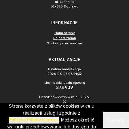
ul. Leśna 1c
62-070 Dopiewo
INFORMACJE
Mapa strony
Rejestr zmian
Statystyki odwiedzin
AKTUALIZACJE
Ostatnia modyfikacja
2026-08-05 08:14:32
Licznik odwiedzin ogółem
273 909
Licznik odwiedzin w m-cu 2026-
07
Strona korzysta z plików cookies w celu
698
realizacji usług i zgodnie z
Polityką Plików Cookies
. Możesz określić
Zamknij
CMS & Hosting: Nefeni Sp. z o.o.
warunki przechowywania lub dostępu do