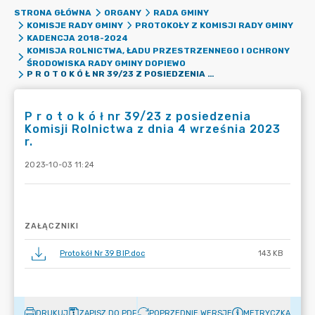
STRONA GŁÓWNA
ORGANY
RADA GMINY
KOMISJE RADY GMINY
PROTOKOŁY Z KOMISJI RADY GMINY
KADENCJA 2018-2024
KOMISJA ROLNICTWA, ŁADU PRZESTRZENNEGO I OCHRONY
ŚRODOWISKA RADY GMINY DOPIEWO
P R O T O K Ó Ł NR 39/23 Z POSIEDZENIA KOMISJI ROLNICTWA Z DNIA 4 WRZEŚNIA 2023 R.
P r o t o k ó ł nr 39/23 z posiedzenia
Komisji Rolnictwa z dnia 4 września 2023
r.
2023-10-03 11:24
ZAŁĄCZNIKI
Protokół Nr 39 BIP.doc
143 KB
DRUKUJ
ZAPISZ DO PDF
POPRZEDNIE WERSJE
METRYCZKA