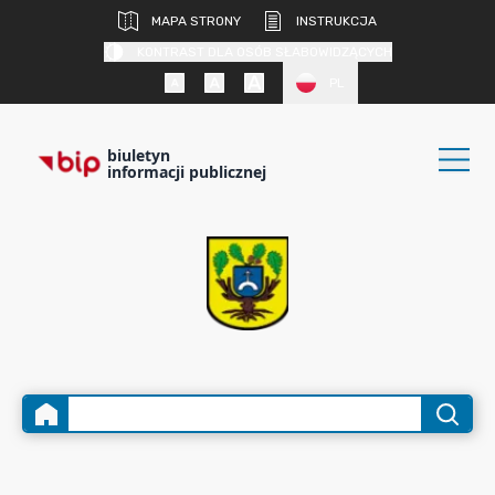
MAPA STRONY
INSTRUKCJA
KONTRAST DLA OSÓB SŁABOWIDZĄCYCH
PL
biuletyn
informacji publicznej