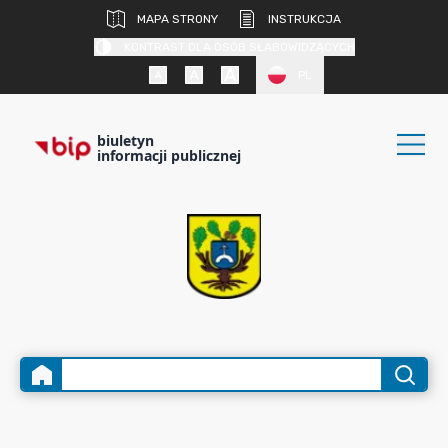
MAPA STRONY
INSTRUKCJA
KONTRAST DLA OSÓB SŁABOWIDZĄCYCH
PL
biuletyn
informacji publicznej