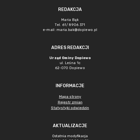
REDAKCJA
Maria Bąk
Tel. 61/ 8906 371
e-mail:
maria.bak@dopiewo.pl
ADRES REDAKCJI
Urząd Gminy Dopiewo
ul. Leśna 1c
62-070 Dopiewo
INFORMACJE
Mapa strony
Rejestr zmian
Statystyki odwiedzin
AKTUALIZACJE
Ostatnia modyfikacja