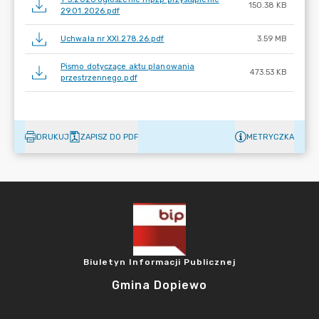
150.38 KB
29.01.2026.pdf
Uchwała nr XXI.278.26.pdf
3.59 MB
Pismo dotyczące aktu planowania
473.53 KB
przestrzennego.pdf
DRUKUJ
ZAPISZ DO PDF
METRYCZKA
Biuletyn Informacji Publicznej
Gmina Dopiewo