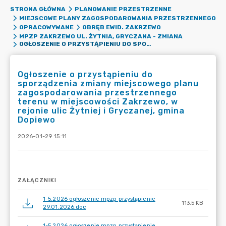
STRONA GŁÓWNA
PLANOWANIE PRZESTRZENNE
MIEJSCOWE PLANY ZAGOSPODAROWANIA PRZESTRZENNEGO
OPRACOWYWANE
OBRĘB EWID. ZAKRZEWO
MPZP ZAKRZEWO UL. ŻYTNIA, GRYCZANA - ZMIANA
OGŁOSZENIE O PRZYSTĄPIENIU DO SPORZĄDZENIA ZMIANY MIEJSCOWEGO PLANU ZAGOSPODAROWANIA PRZESTRZENNEGO TERENU W MIEJSCOWOŚCI ZAKRZEWO, W REJONIE ULIC ŻYTNIEJ I GRYCZANEJ, GMINA DOPIEWO
Ogłoszenie o przystąpieniu do
sporządzenia zmiany miejscowego planu
zagospodarowania przestrzennego
terenu w miejscowości Zakrzewo, w
rejonie ulic Żytniej i Gryczanej, gmina
Dopiewo
2026-01-29 15:11
ZAŁĄCZNIKI
1-5.2026 ogłoszenie mpzp przystąpienie
113.5 KB
29.01.2026.doc
1-5.2026 ogłoszenie mpzp przystąpienie