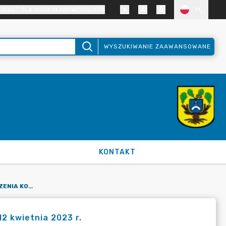
TRAST DLA OSÓB SŁABOWIDZĄCYCH
PL
WYSZUKIWANIE ZAAWANSOWANE
KONTAKT
PROTOKÓŁ NR 37/23 Z POSIEDZENIA KOMISJI OŚWIATY Z DNIA 12 KWIETNIA 2023 R.
12 kwietnia 2023 r.