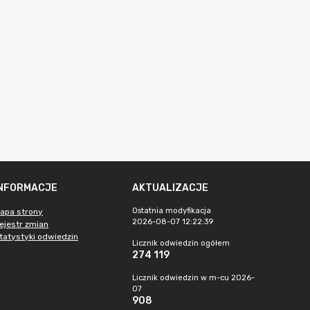
INFORMACJE
AKTUALIZACJE
Ostatnia modyfikacja
apa strony
2026-08-07 12:22:39
ejestr zmian
tatystyki odwiedzin
Licznik odwiedzin ogółem
274 119
Licznik odwiedzin w m-cu 2026-
07
908