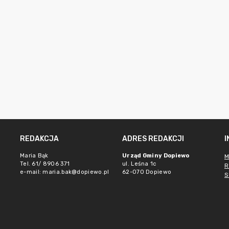
REDAKCJA
ADRES REDAKCJI
Maria Bąk
Urząd Gminy Dopiewo
M
Tel. 61/ 8906 371
ul. Leśna 1c
R
e-mail:
maria.bak@dopiewo.pl
62-070 Dopiewo
S