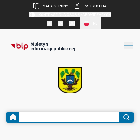
MAPA STRONY
INSTRUKCJA
KONTRAST DLA OSÓB SŁABOWIDZĄCYCH
PL
biuletyn
informacji publicznej