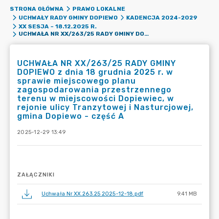
STRONA GŁÓWNA
PRAWO LOKALNE
UCHWAŁY RADY GMINY DOPIEWO
KADENCJA 2024-2029
XX SESJA – 18.12.2025 R.
UCHWAŁA NR XX/263/25 RADY GMINY DOPIEWO Z DNIA 18 GRUDNIA 2025 R. W SPRAWIE MIEJSCOWEGO PLANU ZAGOSPODAROWANIA PRZESTRZENNEGO TERENU W MIEJSCOWOŚCI DOPIEWIEC, W REJONIE ULICY TRANZYTOWEJ I NASTURCJOWEJ, GMINA DOPIEWO - CZĘŚĆ A
UCHWAŁA NR XX/263/25 RADY GMINY
DOPIEWO z dnia 18 grudnia 2025 r. w
sprawie miejscowego planu
zagospodarowania przestrzennego
terenu w miejscowości Dopiewiec, w
rejonie ulicy Tranzytowej i Nasturcjowej,
gmina Dopiewo - część A
2025-12-29 13:49
ZAŁĄCZNIKI
Uchwała Nr XX.263.25 2025-12-18.pdf
9.41 MB