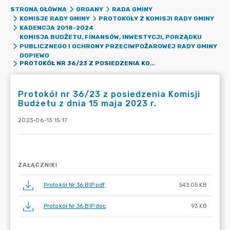
STRONA GŁÓWNA
ORGANY
RADA GMINY
KOMISJE RADY GMINY
PROTOKOŁY Z KOMISJI RADY GMINY
KADENCJA 2018-2024
KOMISJA BUDŻETU, FINANSÓW, INWESTYCJI, PORZĄDKU
PUBLICZNEGO I OCHRONY PRZECIWPOŻAROWEJ RADY GMINY
DOPIEWO
PROTOKÓŁ NR 36/23 Z POSIEDZENIA KOMISJI BUDŻETU Z DNIA 15 MAJA 2023 R.
Protokół nr 36/23 z posiedzenia Komisji
Budżetu z dnia 15 maja 2023 r.
2023-06-13 15:17
ZAŁĄCZNIKI
Protokół Nr 36 BIP.pdf
543.05 KB
Protokół Nr 36 BIP.doc
93 KB