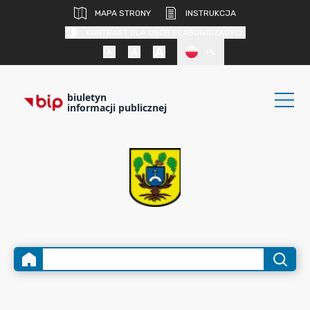
MAPA STRONY
INSTRUKCJA
KONTRAST DLA OSÓB SŁABOWIDZĄCYCH
PL
biuletyn
informacji publicznej