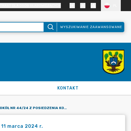
TRAST DLA OSÓB SŁABOWIDZĄCYCH
PL
WYSZUKIWANIE ZAAWANSOWANE
KONTAKT
PROTOKÓŁ NR 44/24 Z POSIEDZENIA KOMISJI BUDŻETU Z DNIA 11 MARCA 2024 R.
 11 marca 2024 r.