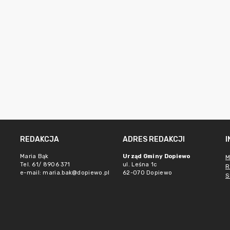
REDAKCJA
ADRES REDAKCJI
Maria Bąk
Urząd Gminy Dopiewo
M
Tel. 61/ 8906 371
ul. Leśna 1c
R
e-mail:
maria.bak@dopiewo.pl
62-070 Dopiewo
S