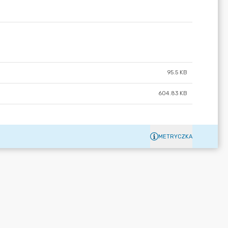
95.5 KB
604.83 KB
METRYCZKA