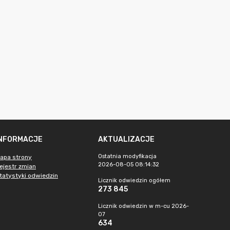
INFORMACJE
AKTUALIZACJE
Ostatnia modyfikacja
apa strony
2026-08-05 08:14:32
ejestr zmian
tatystyki odwiedzin
Licznik odwiedzin ogółem
273 845
Licznik odwiedzin w m-cu 2026-
07
634