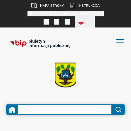
MAPA STRONY
INSTRUKCJA
KONTRAST DLA OSÓB SŁABOWIDZĄCYCH
PL
biuletyn
informacji publicznej