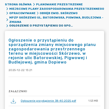
STRONA GŁÓWNA
PLANOWANIE PRZESTRZENNE
MIEJSCOWE PLANY ZAGOSPODAROWANIA PRZESTRZENNEGO
OPRACOWYWANE
OBRĘB EWID. SKÓRZEWO
MPZP SKÓRZEWO UL. BATOROWSKA, PIGWOWA, BUDLEJOWA -
ZMIANA
OGŁOSZENIE O PRZYSTĄPIENIU DO SPORZĄDZENIA ZMIANY MIEJSCOWEGO PLANU ZAGOSPODAROWANIA PRZESTRZENNEGO TERENU W MIEJSCOWOŚCI SKÓRZEWO, W REJONIE ULIC BATOROWSKIEJ, PIGWOWEJ I BUDLEJOWEJ, GMINA DOPIEWO
Ogłoszenie o przystąpieniu do
sporządzenia zmiany miejscowego planu
zagospodarowania przestrzennego
terenu w miejscowości Skórzewo, w
rejonie ulic Batorowskiej, Pigwowej i
Budlejowej, gmina Dopiewo
2025-12-22 13:21
ZAŁĄCZNIKI
Ogłoszenie przystąpienie 38-40.2025.pdf
1.53 MB