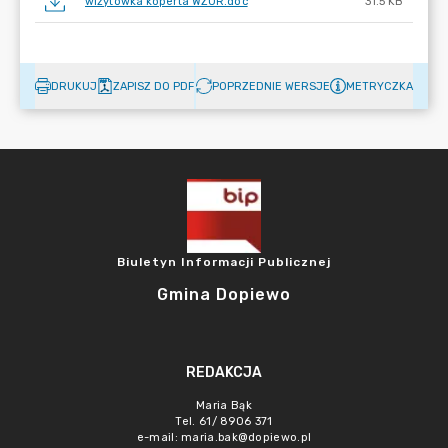
wizytówka koperta WZÓR.doc
31.5 KB
DRUKUJ
ZAPISZ DO PDF
POPRZEDNIE WERSJE
METRYCZKA
Biuletyn Informacji Publicznej
Gmina Dopiewo
REDAKCJA
Maria Bąk
Tel. 61/ 8906 371
e-mail:
maria.bak@dopiewo.pl