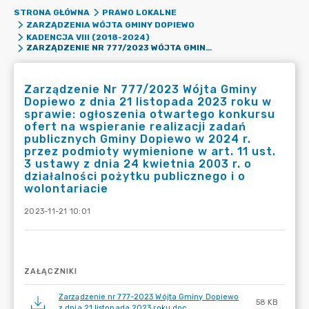
STRONA GŁÓWNA
PRAWO LOKALNE
ZARZĄDZENIA WÓJTA GMINY DOPIEWO
KADENCJA VIII (2018-2024)
ZARZĄDZENIE NR 777/2023 WÓJTA GMINY DOPIEWO Z DNIA 21 LISTOPADA 2023 ROKU W SPRAWIE: OGŁOSZENIA OTWARTEGO KONKURSU OFERT NA WSPIERANIE REALIZACJI ZADAŃ PUBLICZNYCH GMINY DOPIEWO W 2024 R. PRZEZ PODMIOTY WYMIENIONE W ART. 11 UST. 3 USTAWY Z DNIA 24 KWIETNIA 2003 R. O DZIAŁALNOŚCI POŻYTKU PUBLICZNEGO I O WOLONTARIACIE
Zarządzenie Nr 777/2023 Wójta Gminy
Dopiewo z dnia 21 listopada 2023 roku w
sprawie: ogłoszenia otwartego konkursu
ofert na wspieranie realizacji zadań
publicznych Gminy Dopiewo w 2024 r.
przez podmioty wymienione w art. 11 ust.
3 ustawy z dnia 24 kwietnia 2003 r. o
działalności pożytku publicznego i o
wolontariacie
2023-11-21 10:01
ZAŁĄCZNIKI
Zarządzenie nr 777-2023 Wójta Gminy Dopiewo
58 KB
z dnia 21 listopada 2023 roku.doc