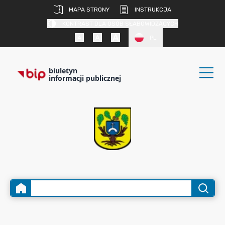
MAPA STRONY
INSTRUKCJA
KONTRAST DLA OSÓB SŁABOWIDZĄCYCH
PL
biuletyn
informacji publicznej