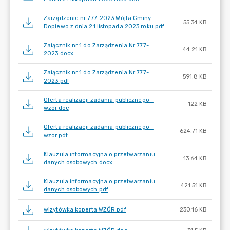
Zarządzenie nr 777-2023 Wójta Gminy
55.34 KB
Dopiewo z dnia 21 listopada 2023 roku.pdf
Załącznik nr 1 do Zarządzenia Nr 777-
44.21 KB
2023.docx
Załącznik nr 1 do Zarządzenia Nr 777-
591.8 KB
2023.pdf
Oferta realizacji zadania publicznego -
122 KB
wzór.doc
Oferta realizacji zadania publicznego -
624.71 KB
wzór.pdf
Klauzula informacyjna o przetwarzaniu
13.64 KB
danych osobowych.docx
Klauzula informacyjna o przetwarzaniu
421.51 KB
danych osobowych.pdf
wizytówka koperta WZÓR.pdf
230.16 KB